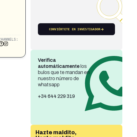
CONVIÉRTETE EN INVESTIGADOR
CHANNELS:
Verifica
automáticamente
los
bulos que te mandan en
nuestro número de
whatsapp
+34 644 229 319
Hazte maldito,