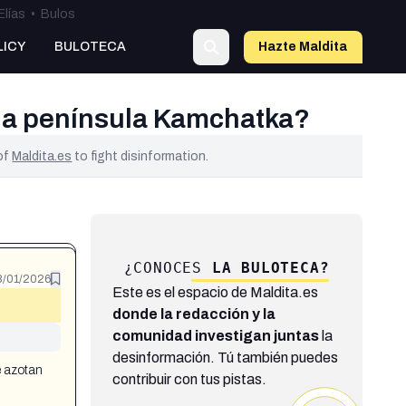
Elías
•
Bulos
LICY
BULOTECA
Hazte Maldit
a
n la península Kamchatka?
 of
Maldita.es
to fight disinformation.
¿CONOCES
LA BULOTECA?
8/01/2026
Este es el espacio de Maldita.es
donde la redacción y la
comunidad investigan juntas
la
desinformación. Tú también puedes
e azotan
contribuir con tus pistas.
,