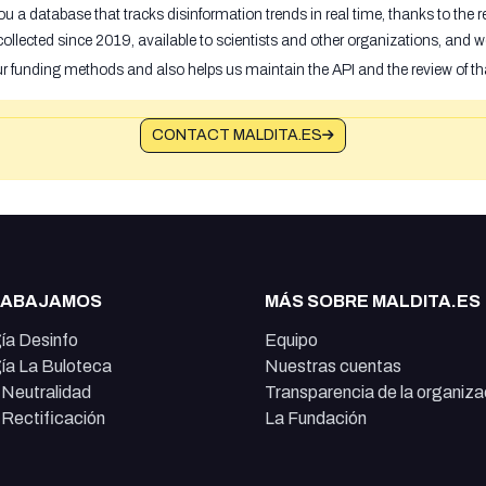
u a database that tracks disinformation trends in real time, thanks to the
ollected since 2019, available to scientists and other organizations, and w
ur funding methods and also helps us maintain the API and the review of th
CONTACT MALDITA.ES
RABAJAMOS
MÁS SOBRE MALDITA.ES
ía Desinfo
Equipo
ía La Buloteca
Nuestras cuentas
e Neutralidad
Transparencia de la organiza
e Rectificación
La Fundación