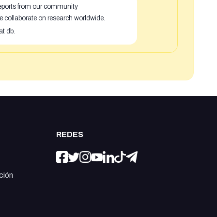
 reports from our community
e collaborate on research worldwide.
at db.
REDES
ción