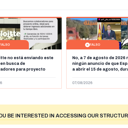
FALSO
FALSO
itte no está enviando este
No, a 7 de agosto de 2026 
 en busca de
ningún anuncio de que Esp
radores para proyecto
a abrir el 15 de agosto, du
con ganancias de hasta
horas, la frontera entre M
os al día: es un timo
y Ceuta
6
07/08/2026
OU BE INTERESTED IN ACCESSING OUR STRUCTUR