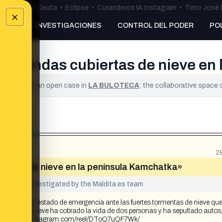
uta
•
Bulos Ceuta
•
Eclipse
•
Curanderos IA Instagram
•
Timo José 
×
NKING
INVESTIGACIONES
CONTROL DEL PODER
PO
 viviendas cubiertas de nieve e
ified. It is an open case in
LA BULOTECA
: the collaborative space
2
biertas de nieve en la península Kamchatka»
yet been investigated by the Maldita.es team
han declarado estado de emergencia ante las fuertes tormentas de nieve qu
n donde la nieve ha cobrado la vida de dos personas y ha sepultado autos
 https://www.instagram.com/reel/DToQ7uQF7Wk/