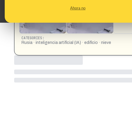
https://www.instagram.com/reel/DTtwVAPiLhj/
Ahora no
CATEGORIES:
Rusia · inteligencia artificial (IA) · edificio · nieve