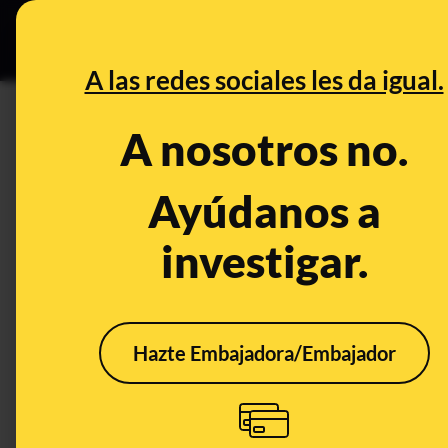
Especial Ce
DESINFO
PREBU
A las redes sociales les da igual.
¿Este vídeo muestra calles y
A nosotros no.
This content has NOT yet been ver
Ayúdanos a
investigar.
OPEN CASE
What's being said:
«Este vídeo muestra calles y viviendas cu
Hazte Embajadora/Embajador
This content has not 
CONTENT DETAIL:
🚨 Nieve ‘sepulta’ edificios en Rusia Autoridades de Rusia 
varias partes del país como en la península de Kamchatka, e
viviendas e incluso ha alcanzado varios metros de altura.