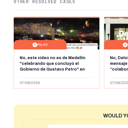
OTHER RESOLVED CASES
FALSO
No, este vídeo no es de Medellín
No, Delo
"celebrando que concluyó el
mensaje
Gobierno de Gustavo Petro" en
“colabo
agosto de 2026: es de la Alborada
online” 
de 2024
1.000 eur
07/08/2026
07/08/202
WOULD Y