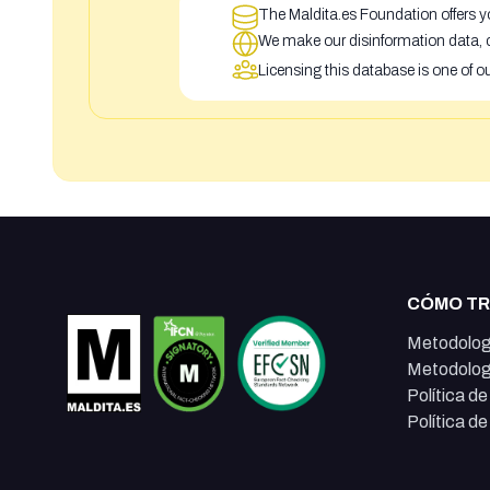
The Maldita.es Foundation offers yo
We make our disinformation data, c
Licensing this database is one of o
CÓMO T
Metodolog
Metodolog
Política d
Política d