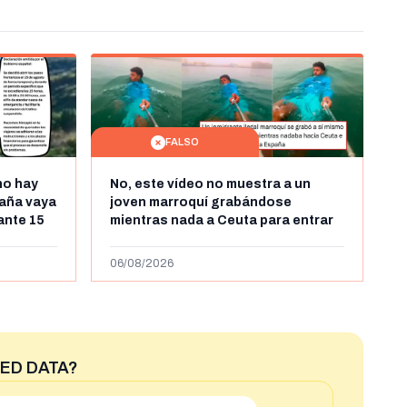
FALSO
no hay
No, este vídeo no muestra a un
aña vaya
joven marroquí grabándose
rante 15
mientras nada a Ceuta para entrar
arruecos
"ilegalmente a España": se grabó a
más de 450km de Ceuta y el autor lo
06/08/2026
niega
ED DATA?