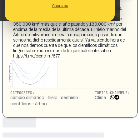
CONTENT DETAIL:
Ahora no
MUCHO MÁS HIELO EN EL ÁRTICO ESTE VERANO La
extensión mínima del hielo marino del Ártico se ha
establecido este año en 4,6 millones de km². Esto supone
350.000 km² más que el año pasado y 180.000 km² por
encima de la media de la última década. El hielo marino del
Ártico definitivamente no va a desaparecer, a pesar de que
se nos ha dicho repetidamente que sí. Ya va siendo hora de
que nos demos cuenta de que los científicos climáticos
fingen saber mucho más de lo que realmente saben.
https://t.me/cienclim/677
CATEGORIES:
TOPICS:
CHANNELS:
cambio climático · hielo · deshielo ·
Clima
científicos · ártico