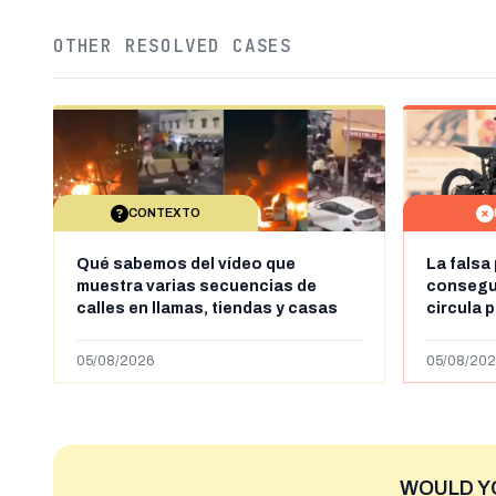
OTHER RESOLVED CASES
CONTEXTO
Qué sabemos del vídeo que
La falsa
muestra varias secuencias de
consegui
calles en llamas, tiendas y casas
circula 
saqueadas y personas peleándose
supuestamente en España tras la
05/08/2026
05/08/202
entrada de personas migrantes en
situación irregular a Ceuta
WOULD Y