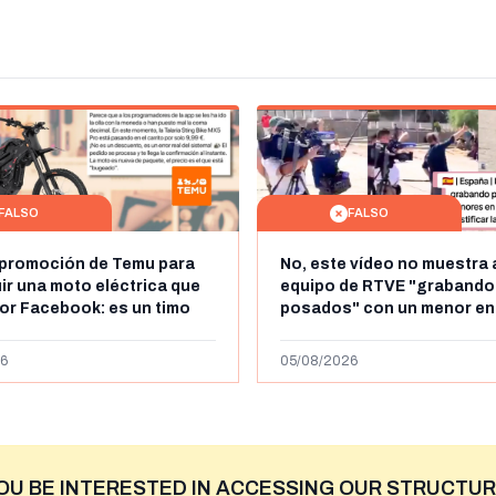
FALSO
FALSO
 promoción de Temu para
No, este vídeo no muestra 
r una moto eléctrica que
equipo de RTVE "grabando
por Facebook: es un timo
posados" con un menor en
es la cadena de televisión 
VRT
6
05/08/2026
OU BE INTERESTED IN ACCESSING OUR STRUCTUR