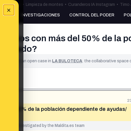
ulos Ceuta
•
Limpieza de montes
•
Curanderos IA Instagram
•
Timo 
×
NKING
INVESTIGACIONES
CONTROL DEL PODER
PO
nicipios con más del 50% de la 
l estado?
ified. It is an open case in
LA BULOTECA
: the collaborative space
2
ás del 50% de la población dependiente de ayudas/
yet been investigated by the Maldita.es team