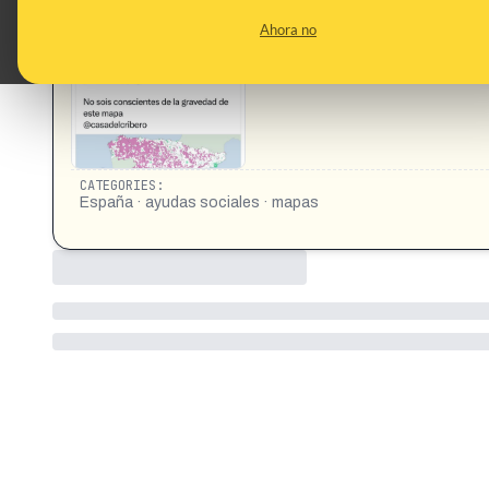
CONTENT DETAIL:
Recordad que el discurso oficial es que los vagos somos l
Ahora no
población es dependiente de ayudas/ pensiones/pagas del e
https://x.com/UnamunoAgain/status/19035074678181849
CATEGORIES:
España · ayudas sociales · mapas