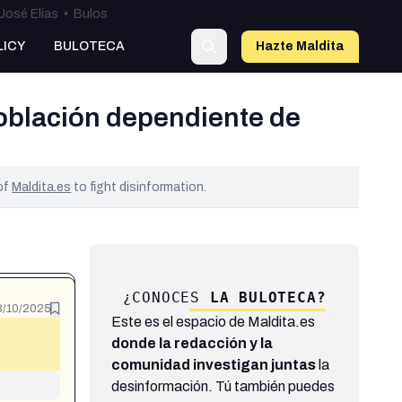
José Elías
•
Bulos
LICY
BULOTECA
Hazte Maldit
a
población dependiente de
 of
Maldita.es
to fight disinformation.
¿CONOCES
LA BULOTECA?
3/10/2025
Este es el espacio de Maldita.es
donde la redacción y la
comunidad investigan juntas
la
desinformación. Tú también puedes