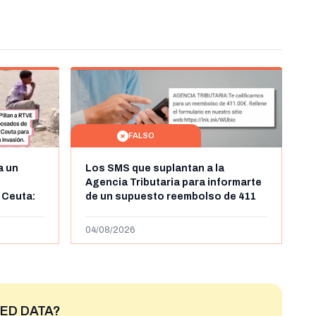
FALSO
a un
Los SMS que suplantan a la
Agencia Tributaria para informarte
 Ceuta:
de un supuesto reembolso de 411
belga
euros: son un timo
04/08/2026
ED DATA?