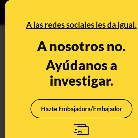
Grupos Ceuta
•
B
DESINFO
PREBU
A las redes sociales les da igual.
¿Este es el mapa con los mu
A nosotros no.
ayudas/ pensiones/pagas de
Ayúdanos a
This content has NOT yet been ver
investigar.
OPEN CASE
What's being said:
Hazte Embajadora/Embajador
«Este es el mapa con los municipios con m
pensiones/pagas del estado»
This content has not 