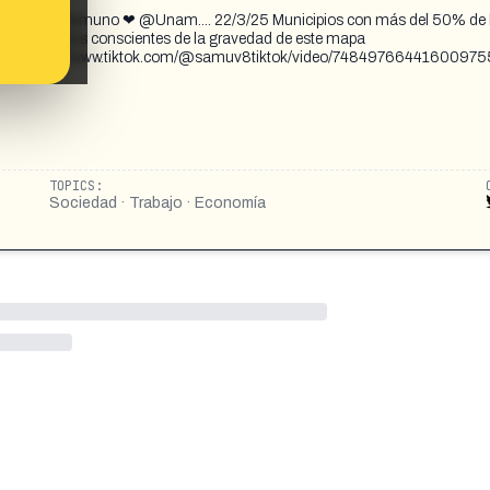
os del sur. Unamuno ❤ @Unam.... 22/3/25 Municipios con más del 50% de 
stado No sois conscientes de la gravedad de este mapa
20 https://www.tiktok.com/@samuv8tiktok/video/7484976644160097
TOPICS:
Sociedad · Trabajo · Economía