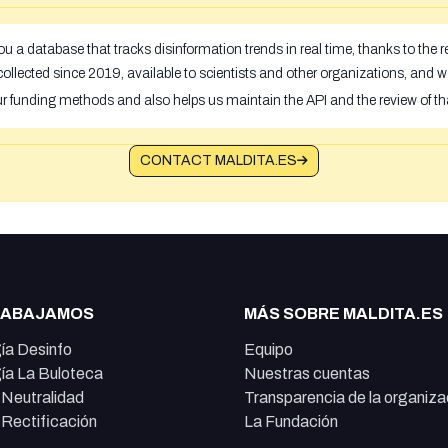
u a database that tracks disinformation trends in real time, thanks to the
ollected since 2019, available to scientists and other organizations, and w
ur funding methods and also helps us maintain the API and the review of th
CONTACT MALDITA.ES
RABAJAMOS
MÁS SOBRE MALDITA.ES
ía Desinfo
Equipo
ía La Buloteca
Nuestras cuentas
e Neutralidad
Transparencia de la organiza
e Rectificación
La Fundación