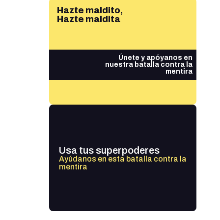
Hazte maldito,
Hazte maldita
Únete y apóyanos en
nuestra batalla contra la
mentira
Usa tus superpoderes
Ayúdanos en esta batalla contra la
mentira