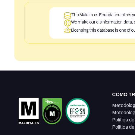
The Maldita.es Foundation offers yo
We make our disinformation data, c
Licensing this database is one of o
CÓMO T
Metodolog
Metodolog
Política d
Política d