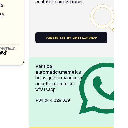
contribuir con tus pistas.
la
558
CONVIÉRTETE EN INVESTIGADOR
CHANNELS:
Verifica
automáticamente
los
bulos que te mandan en
nuestro número de
whatsapp
+34 644 229 319