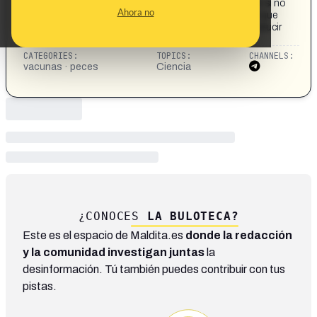
Están vacunando peces muertos. por que les vacunan si no
Ahora no
les puede salvar de ninguna enfermedad? Sera que lo que
llaman vacunas es alguna otra cosa que quieren introducir
en el cuerpo del ser humano cuando se los coman?
CATEGORIES:
TOPICS:
CHANNELS:
vacunas · peces
Ciencia
¿CONOCES
LA BULOTECA?
Este es el espacio de Maldita.es
donde la redacción
y la comunidad investigan juntas
la
desinformación. Tú también puedes contribuir con tus
pistas.