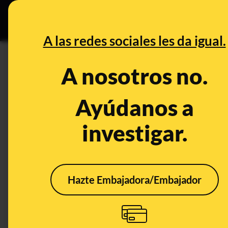
Especial Ce
DESINFO
PREBU
A las redes sociales les da igual.
¿Estados Unidos electrocuta 
A nosotros no.
This content has NOT yet been ver
Ayúdanos a
investigar.
OPEN CASE
What's being said:
«Estados Unidos electrocuta los ríos para
Hazte Embajadora/Embajador
This content has not 
CONTENT DETAIL:
Estados Unidos electrocuta en sus ríos a los ejemplares de 
https://share.google/AYOqn3VEE3xx2nr4u