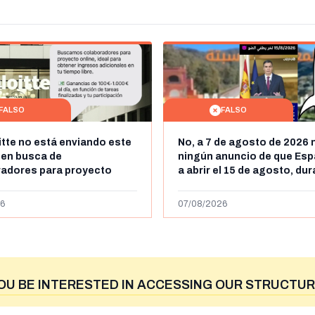
FALSO
FALSO
itte no está enviando este
No, a 7 de agosto de 2026 
 en busca de
ningún anuncio de que Esp
radores para proyecto
a abrir el 15 de agosto, du
con ganancias de hasta
horas, la frontera entre M
os al día: es un timo
y Ceuta
6
07/08/2026
OU BE INTERESTED IN ACCESSING OUR STRUCTUR