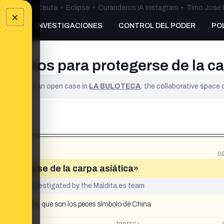
uta
•
Bulos Ceuta
•
Eclipse
•
Curanderos IA Instagram
•
Timo José 
×
NKING
INVESTIGACIONES
CONTROL DEL PODER
PO
los ríos para protegerse de la ca
ified. It is an open case in
LA BULOTECA
: the collaborative space
0
 protegerse de la carpa asiática»
yet been investigated by the Maldita.es team
carpa asiática, que son los peces símbolo de China