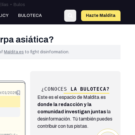
Elías
•
Bulos
LICY
BULOTECA
Hazte Maldit
a
rpa asiática?
 of
Maldita.es
to fight disinformation.
¿CONOCES
LA BULOTECA?
9/01/2026
Este es el espacio de Maldita.es
donde la redacción y la
comunidad investigan juntas
la
desinformación. Tú también puedes
contribuir con tus pistas.