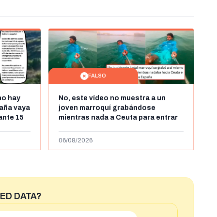
FALSO
no hay
No, este vídeo no muestra a un
aña vaya
joven marroquí grabándose
rante 15
mientras nada a Ceuta para entrar
arruecos
"ilegalmente a España": se grabó a
más de 450km de Ceuta y el autor lo
06/08/2026
niega
ED DATA?