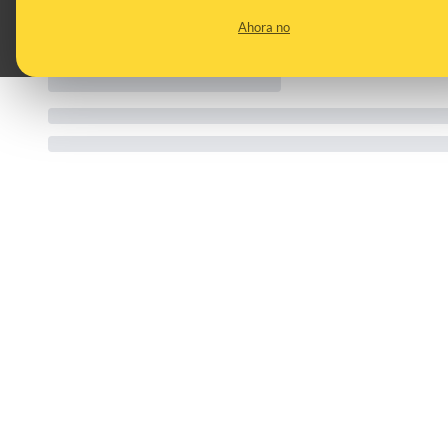
CATEGORIES:
Estados Unidos (EEUU) · ríos · peces · electrocuciones ·
Ahora no