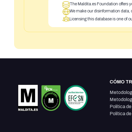
The Maldita.es Foundation offers yo
We make our disinformation data, c
Licensing this database is one of o
CÓMO T
Metodolog
Metodolog
Política d
Política d