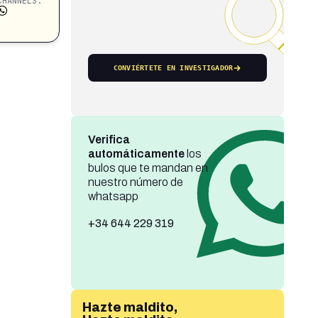
CHANNELS:
CONVIÉRTETE EN INVESTIGADOR
Verifica
automáticamente
los
bulos que te mandan en
nuestro número de
whatsapp
+34 644 229 319
Hazte maldito,