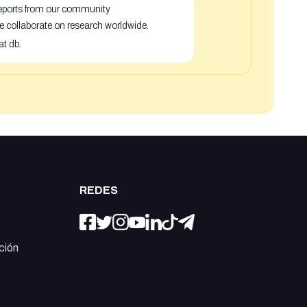
 reports from our community
e collaborate on research worldwide.
at db.
REDES
ción