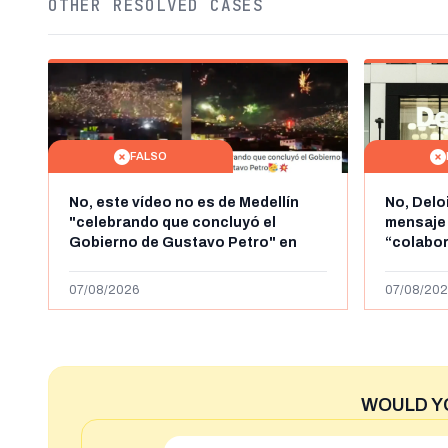
OTHER RESOLVED CASES
FALSO
No, este vídeo no es de Medellín
No, Delo
"celebrando que concluyó el
mensaje
Gobierno de Gustavo Petro" en
“colabo
agosto de 2026: es de la Alborada
online” 
de 2024
1.000 eur
07/08/2026
07/08/202
WOULD Y