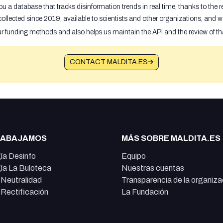
u a database that tracks disinformation trends in real time, thanks to the
ollected since 2019, available to scientists and other organizations, and w
ur funding methods and also helps us maintain the API and the review of th
CONTACT MALDITA.ES
RABAJAMOS
MÁS SOBRE MALDITA.ES
ía Desinfo
Equipo
ía La Buloteca
Nuestras cuentas
e Neutralidad
Transparencia de la organiza
e Rectificación
La Fundación