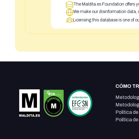
The Maldita.es Foundation offers yo
We make our disinformation data, c
Licensing this database is one of o
CÓMO T
Metodolog
Metodolog
Política d
Política d