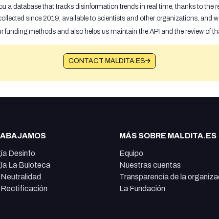
u a database that tracks disinformation trends in real time, thanks to the
ollected since 2019, available to scientists and other organizations, and w
ur funding methods and also helps us maintain the API and the review of th
CONTACT MALDITA.ES
RABAJAMOS
MÁS SOBRE MALDITA.ES
ía Desinfo
Equipo
ía La Buloteca
Nuestras cuentas
e Neutralidad
Transparencia de la organiza
e Rectificación
La Fundación