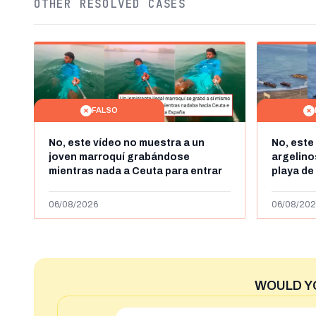
OTHER RESOLVED CASES
FALSO
No, este vídeo no muestra a un
No, este
joven marroquí grabándose
argelin
mientras nada a Ceuta para entrar
playa de
"ilegalmente a España": se grabó a
miles de
más de 450km de Ceuta y el autor lo
de julio
06/08/2026
06/08/202
niega
2023
WOULD Y