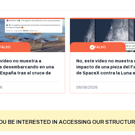
FALSO
FALSO
 vídeo no muestra a
No, este vídeo no muestra 
os desembarcando en una
impacto de una pieza del F
 España tras el cruce de
de SpaceX contra la Luna e
 personas a Ceuta a finales
agosto de 2026: circula de
 de 2026: son imágenes de
menos abril de 2026
6
06/08/2026
OU BE INTERESTED IN ACCESSING OUR STRUCTUR