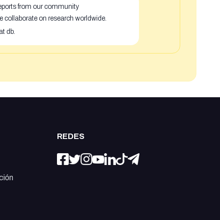
 reports from our community
e collaborate on research worldwide.
at db.
REDES
ción