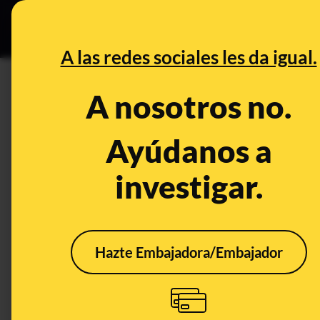
Grupos Ceuta
•
B
DESINFO
PREBU
A las redes sociales les da igual.
¿Estados Unidos coopera con 
A nosotros no.
This content has NOT yet been ver
Ayúdanos a
investigar.
OPEN CASE
What's being said:
«Estados Unidos coopera con la Policía pa
Hazte Embajadora/Embajador
This content has not 
CONTENT DETAIL:
Estados Unidos coopera con la Policía para seguir la pista 
seguir-pista-zapatero-venezuela-20260518022112-nt.htm