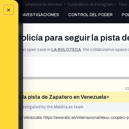
ulos Ceuta
•
Limpieza de montes
•
Curanderos IA Instagram
•
Timo 
×
NKING
INVESTIGACIONES
CONTROL DEL PODER
PO
la Policía para seguir la pista
ified. It is an open case in
LA BULOTECA
: the collaborative space
22
ra seguir la pista de Zapatero en Venezuela»
yet been investigated by the Maldita.es team
de Zapatero en Venezuela. https://www.abc.es/internacional/eeuu-coopero-p
l