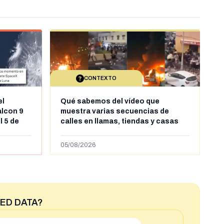
CONTEXTO
el
Qué sabemos del vídeo que
alcon 9
muestra varias secuencias de
l 5 de
calles en llamas, tiendas y casas
sde al
saqueadas y personas peleándose
supuestamente en España tras la
05/08/2026
entrada de personas migrantes en
situación irregular a Ceuta
ED DATA?