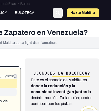
José Elías
•
Bulos
LICY
BULOTECA
Hazte Maldit
a
 de Zapatero en Venezuela?
 of
Maldita.es
to fight disinformation.
¿CONOCES
LA BULOTECA?
/05/2026
Este es el espacio de Maldita.es
donde la redacción y la
comunidad investigan juntas
la
desinformación. Tú también puedes
olicia-
contribuir con tus pistas.