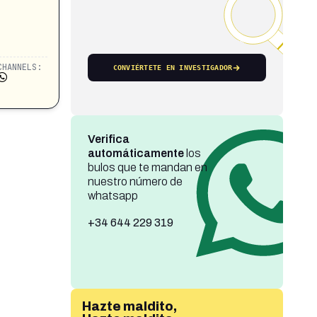
CHANNELS:
CONVIÉRTETE EN INVESTIGADOR
Verifica
automáticamente
los
bulos que te mandan en
nuestro número de
whatsapp
+34 644 229 319
Hazte maldito,