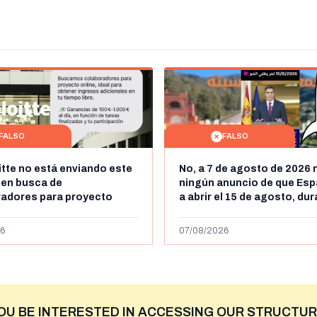
FALSO
FALSO
itte no está enviando este
No, a 7 de agosto de 2026 
 en busca de
ningún anuncio de que Esp
radores para proyecto
a abrir el 15 de agosto, du
con ganancias de hasta
horas, la frontera entre M
os al día: es un timo
y Ceuta
6
07/08/2026
OU BE INTERESTED IN ACCESSING OUR STRUCTUR