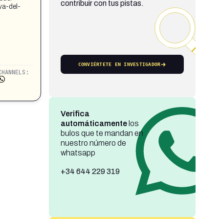
contribuir con tus pistas.
va-del-
CONVIÉRTETE EN INVESTIGADOR
CHANNELS:
Verifica
automáticamente
los
bulos que te mandan en
nuestro número de
whatsapp
+34 644 229 319