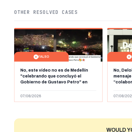
OTHER RESOLVED CASES
FALSO
No, este vídeo no es de Medellín
No, Delo
"celebrando que concluyó el
mensaje
Gobierno de Gustavo Petro" en
“colabo
agosto de 2026: es de la Alborada
online” 
de 2024
1.000 eur
07/08/2026
07/08/202
WOULD Y