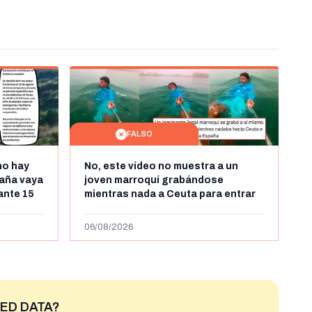
FALSO
no hay
No, este vídeo no muestra a un
aña vaya
joven marroquí grabándose
rante 15
mientras nada a Ceuta para entrar
arruecos
"ilegalmente a España": se grabó a
más de 450km de Ceuta y el autor lo
06/08/2026
niega
ED DATA?