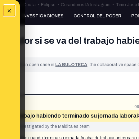
uta
•
Bulos Ceuta
•
Eclipse
•
Curanderos IA Instagram
•
Timo José 
×
NKING
INVESTIGACIONES
CONTROL DEL PODER
PO
abajador si se va del trabajo hab
ified. It is an open case in
LA BULOTECA
: the collaborative space
09
 va del trabajo habiendo terminado su jornada laboral
yet been investigated by the Maldita.es team
r se va del trabajo cuando termina su jornada Acabar de trabajar antes para 