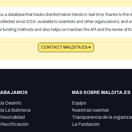
u a database that tracks disinformation trends in real time, thanks to the
ollected since 2019, available to scientists and other organizations, and w
ur funding methods and also helps us maintain the API and the review of th
CONTACT MALDITA.ES
RABAJAMOS
MÁS SOBRE MALDITA.ES
ía Desinfo
Equipo
ía La Buloteca
Nuestras cuentas
e Neutralidad
Transparencia de la organiza
e Rectificación
La Fundación