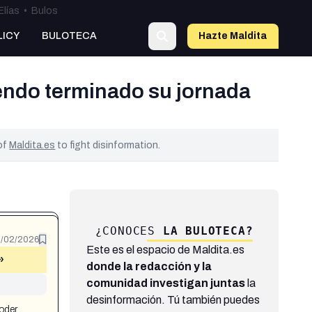
Elías
•
Bulos
LICY
BULOTECA
Hazte Maldit
a
iendo terminado su jornada
 of
Maldita.es
to fight disinformation.
¿CONOCES
LA BULOTECA?
/02/2026
Este es el espacio de Maldita.es
»
donde la redacción y la
comunidad investigan juntas
la
desinformación. Tú también puedes
poder