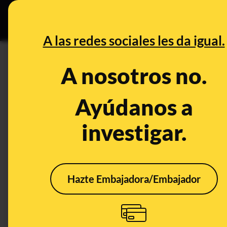
Especial Ce
DESINFO
PREBU
A las redes sociales les da igual.
¿Es posible despedir a un tr
A nosotros no.
laboral?
Ayúdanos a
This content has NOT yet been ver
investigar.
OPEN CASE
What's being said:
Hazte Embajadora/Embajador
«Es posible despedir a un trabajador si se
This content has not 
CONTENT DETAIL:
La ley laboral lo avala: se permite el despido si el trabajado