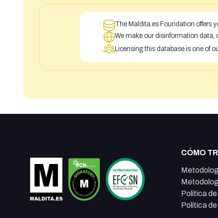
The Maldita.es Foundation offers yo
We make our disinformation data, c
Licensing this database is one of o
CÓMO T
Metodolog
Metodolog
Política d
Política d