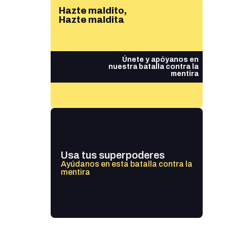
Hazte maldito,
Hazte maldita
Únete y apóyanos en
nuestra batalla contra la
mentira
Usa tus superpoderes
Ayúdanos en esta batalla contra la
mentira