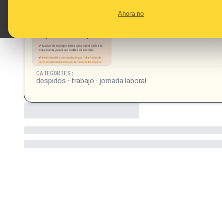
salir a la hora exacta puede ser motivo de despido https://
Ahora no
trabajo-cuando-termina-jornada-16200486
CATEGORIES:
despidos · trabajo · jornada laboral