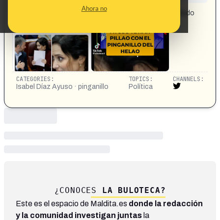
CONTENT DETAIL:
Ahora no
¿Qué tiene Ayuso en la oreja? O los de El País han editado
la imagen o tiene un puto pinganillo. Comprueben.
CATEGORIES:
TOPICS:
CHANNELS:
Isabel Díaz Ayuso · pinganillo
Política
¿CONOCES
LA BULOTECA?
Este es el espacio de Maldita.es
donde la redacción
y la comunidad investigan juntas
la