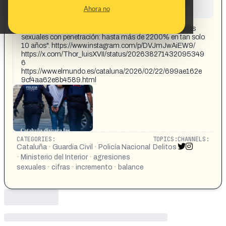
This content has not yet been investigated by the
Ahora no
Maldita.es team
CONTENT DETAIL:
[Transcripción imagen] "Cataluña dispara las agresiones
sexuales con penetración: hasta más de 2200% en tan solo
10 años". https://www.instagram.com/p/DVJmJwAiEW9/
https://x.com/Thor_luisXVII/status/202638271432095349
6
https://www.elmundo.es/cataluna/2026/02/22/699ae162e
9cf4aa62e8b4589.html
CATEGORIES:
TOPICS:
CHANNELS:
Cataluña · Guardia Civil · Policía Nacional
Delitos
· Ministerio del Interior · agresiones
sexuales · cifras · incremento · balance