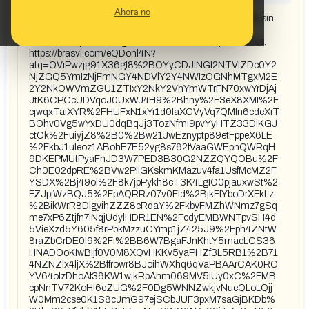
CONTENT DETAIL:
Ahora no
En solo 28 días, es posible escuchar incluso un susurro sin
la ayuda de un audífono: un método revolucionario
confirmado por investigaciones médicas independientes.
https://brasvi.com/eQDonl4N?
atq=OViPwzjg91X36gf8%2BOYyCDJlNGI2NTVlZDc0Y2
NjZGQ5YmIzNjFmNGY4NDVlY2Y4NWIzOGNhMTgxM2E
2Y2NkOWVmZGU1ZTIxY2NkY2VhYmWTrFN70xwYrDjAj
JtK6CPCcUDVqoJ0UxWJ4H9%2Bhny%2F3eX8XMI%2F
cjwqxTaiXYR%2FHUFxN1xYr1d0laXCVyVq7QMfn6cdeXiT
BOhv0Vg5wYxDU0dqBqJj3TozNfmi9pvYyHTZ33DiKGJ
ctOk%2FuiyjZ8%2B0%2Bw21JwEznyptp89etFppeX6LE
%2FkbJ1uleoz1ABohE7E52yg8s762fVaaGWEpnQWRqH
9DKEPMUtPyaFnJD3W7PED3B30G2NZZQYQOBu%2F
Ch0E02dpRE%2BVw2PlIGKskmKMazuv4fa1UsfMcMZ2F
YSDX%2Bj49ol%2F8k7jpPykh8cT3K4LgIO0pjauxwSt%2
FZJpjWzBQJ5%2FpAQRRz07v0Ffd%2BjkFfYboDrXFkLz
%2BikWrR8DlgyihZZZ8eRdaY%2FkbyFMZhWNmz7gSq
me7xP6Ztjfn7lNqjUdylHDR1EN%2FcdyEMBWNTpvSH4d
5VieXzd5Y605f8rPbkMzzuCYmp1jZ425J9%2Fph4ZNtW
8raZbCrDE0l9%2Fi%2BB6W7BgaFJnKhtY5maeLCS36
HNADOoKIwBIjf0V0M8XQvHKKv5yaPHZf3L5RB1%2B71
4NZNZlx4ljX%2Bffrowr8BJoihWXhq6qVaPBAArCAK0RO
YV64olzDhoAf36KW1wjkRpAhm069MV5IUy0xC%2FMB
cpNnTV72KoHI6eZUG%2F0Dg5WNNZwkjvNueQLoLQjj
W0Mm2cse0K1S8cJmG97ejSCbJUF3pxM7saGjBKDb%