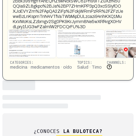
2Bbx39sYfghYAhEQHZswNcxSWC61Pn99iTZuXzrN50
QQIa9ZL8gkpo%2BJa%2BP7ZHmKPP3pQ3xcSSIyfOO
XJoEVYZm%2FApQA2ZiFp%2FckjWRmPzRR%2FZFzUe
wwBzLnKspmTnN4VTfVaTWbMipDULzcazi94nhKXQ1Mu
KxVMcKsLZzbmgv2Sg0PK9KrJymm8Ne5wXRf4rgX0HV
dLpry1fJG3wFZalmlW2FDCQrFU%3D
CATEGORIES:
TOPICS:
CHANNELS:
medicina · medicamentos · oído
Salud · Timo
¿CONOCES
LA BULOTECA?