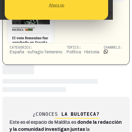
CONTENT DETAIL:
Ahora no
Un poco de historia: el voto femenino fue aprobado en
España por la derecha y la izquierda española se opuso
CATEGORIES:
TOPICS:
CHANNELS:
España · sufragio femenino
Política · Historia
¿CONOCES
LA BULOTECA?
Este es el espacio de Maldita.es
donde la redacción
y la comunidad investigan juntas
la