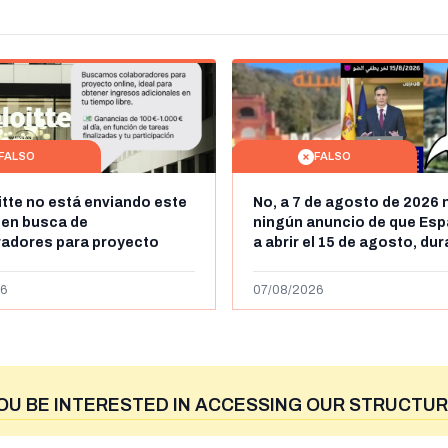
FALSO
FALSO
itte no está enviando este
No, a 7 de agosto de 2026 
 en busca de
ningún anuncio de que Esp
radores para proyecto
a abrir el 15 de agosto, du
con ganancias de hasta
horas, la frontera entre M
os al día: es un timo
y Ceuta
6
07/08/2026
OU BE INTERESTED IN ACCESSING OUR STRUCTUR