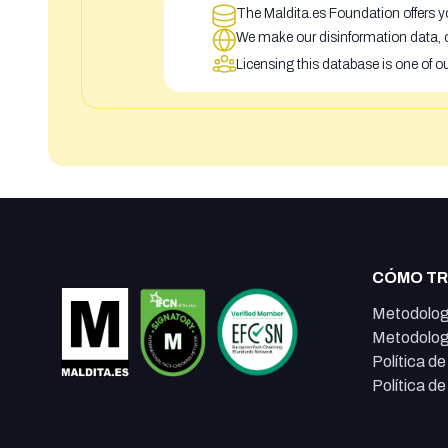
The Maldita.es Foundation offers yo
We make our disinformation data, c
Licensing this database is one of o
CÓMO T
Metodolog
Metodolog
Política d
Política d