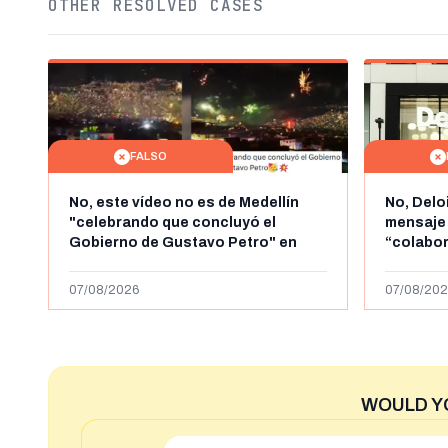
OTHER RESOLVED CASES
FALSO
No, este vídeo no es de Medellín
No, Delo
"celebrando que concluyó el
mensaje
Gobierno de Gustavo Petro" en
“colabo
agosto de 2026: es de la Alborada
online” 
de 2024
1.000 eur
07/08/2026
07/08/202
WOULD Y