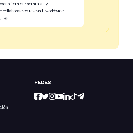
 reports from our community
e collaborate on research worldwide.
at db.
REDES
ción