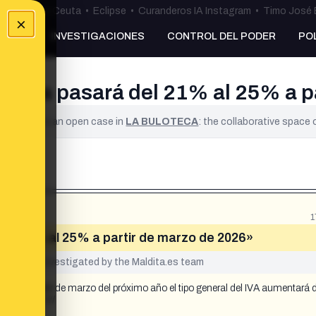
uta
•
Bulos Ceuta
•
Eclipse
•
Curanderos IA Instagram
•
Timo José 
×
NKING
INVESTIGACIONES
CONTROL DEL PODER
PO
España pasará del 21% al 25% a p
ified. It is an open case in
LA BULOTECA
: the collaborative space
1
 del 21% al 25% a partir de marzo de 2026»
yet been investigated by the Maldita.es team
 que a partir de marzo del próximo año el tipo general del IVA aumentará 
om/ZNdEhPkCY/