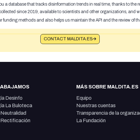
u a database that tracks disinformation trends in real time, thanks to the
ollected since 2019, available to scientists and other organizations, and w
ur funding methods and also helps us maintain the API and the review of th
CONTACT MALDITA.ES
RABAJAMOS
MÁS SOBRE MALDITA.ES
ía Desinfo
Equipo
ía La Buloteca
Nuestras cuentas
e Neutralidad
Transparencia de la organiza
e Rectificación
La Fundación