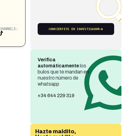
CHANNELS:
CONVIÉRTETE EN INVESTIGADOR
Verifica
automáticamente
los
bulos que te mandan en
nuestro número de
whatsapp
+34 644 229 319
Hazte maldito,