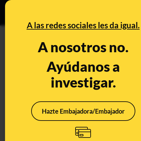
Especial Ce
DESINFO
PREBU
A las redes sociales les da igual.
¿El tipo general del IVA en 
A nosotros no.
This content has NOT yet been ver
Ayúdanos a
investigar.
OPEN CASE
What's being said:
«El tipo general del IVA en España pasará
Hazte Embajadora/Embajador
This content has not 
CONTENT DETAIL:
El 13 de noviembre de 2025, el Gobierno de España confirmó
al 25% para "reforzar la recaudación" https://vm.tiktok.c