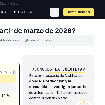
Elías
•
Bulos
LICY
BULOTECA
Hazte Maldit
a
artir de marzo de 2026?
 of
Maldita.es
to fight disinformation.
¿CONOCES
LA BULOTECA?
7/11/2025
Este es el espacio de Maldita.es
donde la redacción y la
comunidad investigan juntas
la
desinformación. Tú también puedes
del 21%
contribuir con tus pistas.