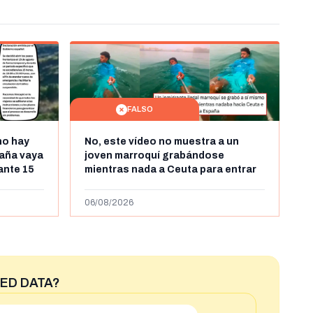
FALSO
no hay
No, este vídeo no muestra a un
aña vaya
joven marroquí grabándose
rante 15
mientras nada a Ceuta para entrar
arruecos
"ilegalmente a España": se grabó a
más de 450km de Ceuta y el autor lo
06/08/2026
niega
ED DATA?