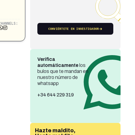
CHANNELS:
CONVIÉRTETE EN INVESTIGADOR
Verifica
automáticamente
los
bulos que te mandan en
nuestro número de
whatsapp
+34 644 229 319
Hazte maldito,