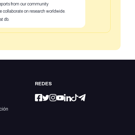
 reports from our community
e collaborate on research worldwide.
at db.
REDES
ción