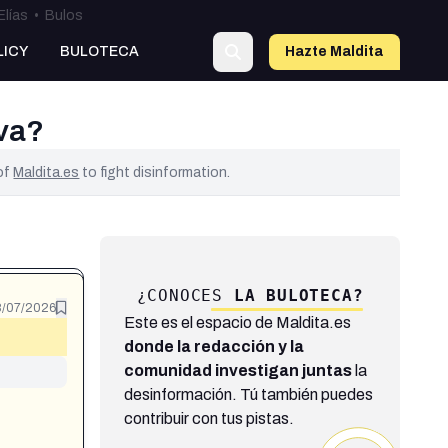
Elías
•
Bulos
LICY
BULOTECA
Hazte Maldit
a
iva?
 of
Maldita.es
to fight disinformation.
¿CONOCES
LA BULOTECA?
/07/2026
Este es el espacio de Maldita.es
donde la redacción y la
comunidad investigan juntas
la
desinformación. Tú también puedes
contribuir con tus pistas.