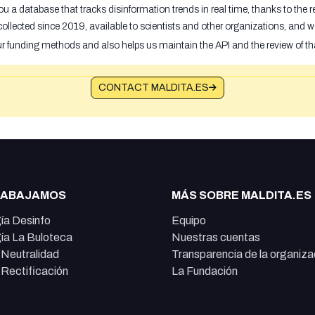
u a database that tracks disinformation trends in real time, thanks to the
ollected since 2019, available to scientists and other organizations, and w
ur funding methods and also helps us maintain the API and the review of th
CONTACT MALDITA.ES
RABAJAMOS
MÁS SOBRE MALDITA.ES
ía Desinfo
Equipo
ía La Buloteca
Nuestras cuentas
e Neutralidad
Transparencia de la organiza
e Rectificación
La Fundación