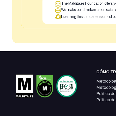
The Maldita.es Foundation offers yo
We make our disinformation data, c
Licensing this database is one of o
CÓMO T
Metodolog
Metodolog
Política d
Política d