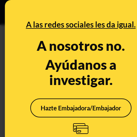
Especial Ce
DESINFO
PREBU
A las redes sociales les da igual.
¿El Supremo plantea la susp
A nosotros no.
This content has NOT yet been ver
Ayúdanos a
investigar.
OPEN CASE
What's being said:
«El Supremo plantea la suspensión de la r
Hazte Embajadora/Embajador
This content has not 
CONTENT DETAIL:
El Supremo plantea la suspensión de la regularización masi