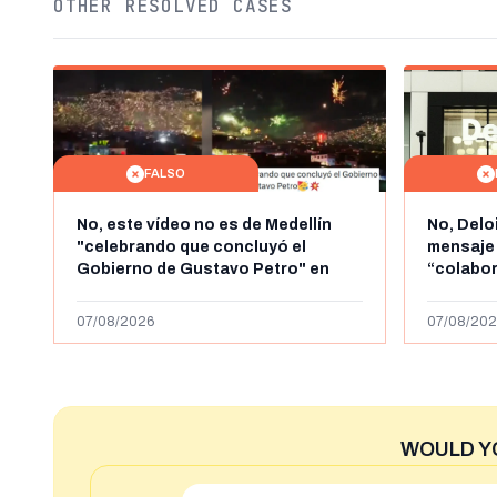
OTHER RESOLVED CASES
FALSO
No, este vídeo no es de Medellín
No, Delo
"celebrando que concluyó el
mensaje
Gobierno de Gustavo Petro" en
“colabo
agosto de 2026: es de la Alborada
online” 
de 2024
1.000 eur
07/08/2026
07/08/202
WOULD Y