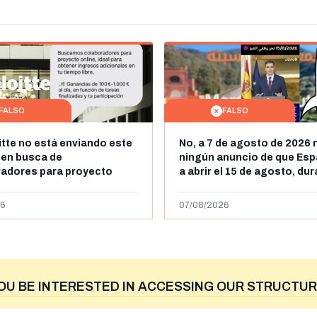
FALSO
FALSO
itte no está enviando este
No, a 7 de agosto de 2026 
 en busca de
ningún anuncio de que Esp
radores para proyecto
a abrir el 15 de agosto, du
con ganancias de hasta
horas, la frontera entre M
os al día: es un timo
y Ceuta
6
07/08/2026
OU BE INTERESTED IN ACCESSING OUR STRUCTUR