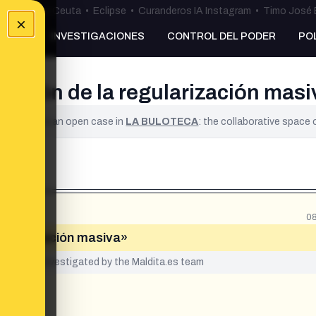
uta
•
Bulos Ceuta
•
Eclipse
•
Curanderos IA Instagram
•
Timo José 
×
NKING
INVESTIGACIONES
CONTROL DEL PODER
PO
ensión de la regularización mas
ified. It is an open case in
LA BULOTECA
: the collaborative space
08
egularización masiva»
yet been investigated by the Maldita.es team
va