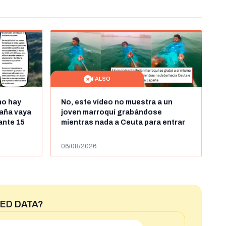
FALSO
no hay
No, este vídeo no muestra a un
aña vaya
joven marroquí grabándose
rante 15
mientras nada a Ceuta para entrar
arruecos
"ilegalmente a España": se grabó a
más de 450km de Ceuta y el autor lo
06/08/2026
niega
ED DATA?