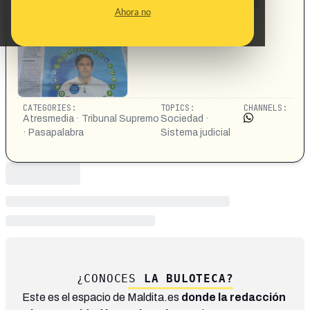
https://elpais.com/television/2026-05-21/el-supremo-
Ahora no
obliga-a-atresmedia-a-dejar-de-emitir-el-rosco-de-
pasapalabra.html
CATEGORIES:
TOPICS:
CHANNELS:
Atresmedia · Tribunal Supremo
Sociedad ·
· Pasapalabra
Sistema judicial
¿CONOCES
LA BULOTECA?
Este es el espacio de Maldita.es
donde la redacción