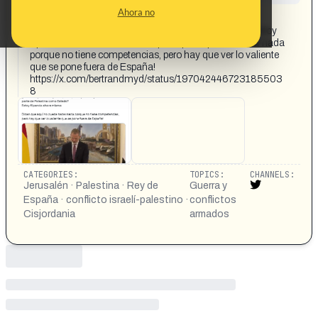
CONTENT DETAIL:
Ahora no
¿Acaba de pedir el Rey de España que Cisjordania y
Jerusalén formen parte de Palestina como Estado? Estoy
flipando ahora mismo Dicen que aquí no puede hacer nada
porque no tiene competencias, pero hay que ver lo valiente
que se pone fuera de España!
https://x.com/bertrandmyd/status/197042446723185503
8
CATEGORIES:
TOPICS:
CHANNELS:
Jerusalén · Palestina · Rey de
Guerra y
España · conflicto israelí-palestino ·
conflictos
Cisjordania
armados