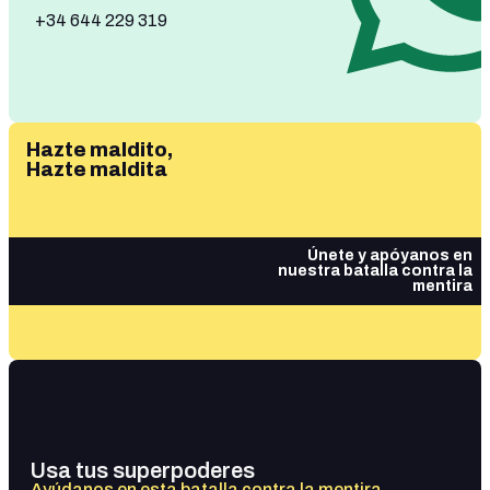
+34 644 229 319
Hazte maldito,
Hazte maldita
Únete y apóyanos en
nuestra batalla contra la
mentira
Usa tus superpoderes
Ayúdanos en esta batalla contra la mentira