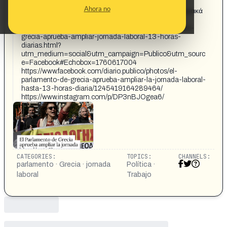
ΕΠΑΓΗΣ El Parlamento de Grecia aprueba ampliar la
Ahora no
jornada EOA laboral hasta 13 e horas diarias στην Ιδιωτικά
Δημόσ Público
https://www.publico.es/internacional/europa/parlamento-
grecia-aprueba-ampliar-jornada-laboral-13-horas-
diarias.html?
utm_medium=social&utm_campaign=Publico&utm_sourc
e=Facebook#Echobox=1760617004
https://www.facebook.com/diario.publico/photos/el-
parlamento-de-grecia-aprueba-ampliar-la-jornada-laboral-
hasta-13-horas-diaria/1245419164289464/
https://www.instagram.com/p/DP3nBJOgea6/
CATEGORIES:
TOPICS:
CHANNELS:
parlamento · Grecia · jornada
Política ·
laboral
Trabajo