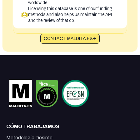
worldwide.
Licensing this database is one of our funding
methods and also helps us maintain the API
and the review of that db.
CONTACT MALDITA.ES
CÓMO TRABAJAMOS
Metodología Desinfo