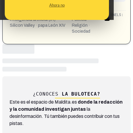
CONTENT DETAIL:
Ahora no
https://youtu.be/boIa-svXFyc?si=IFE5Ru0Xdcr5M_vV
CATEGORIES:
TOPICS:
CHANNELS:
inteligencia artificial (IA) ·
Política ·
Silicon Valley · papa León XIV
Religión ·
Sociedad
¿CONOCES
LA BULOTECA?
Este es el espacio de Maldita.es
donde la redacción
y la comunidad investigan juntas
la
desinformación. Tú también puedes contribuir con tus
pistas.