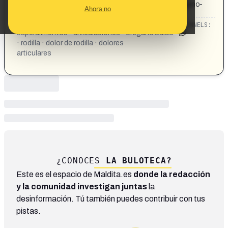
medicinal-que-cura-el-dolor-de-rodilla-genera-colageno-
Ahora no
y-fortalece-todas-las-articulaciones.html
CATEGORIES:
TOPICS:
CHANNELS:
superalimentos · articulaciones · orégano
Salud
· rodilla · dolor de rodilla · dolores
articulares
¿CONOCES
LA BULOTECA?
Este es el espacio de Maldita.es
donde la redacción
y la comunidad investigan juntas
la
desinformación. Tú también puedes contribuir con tus
pistas.