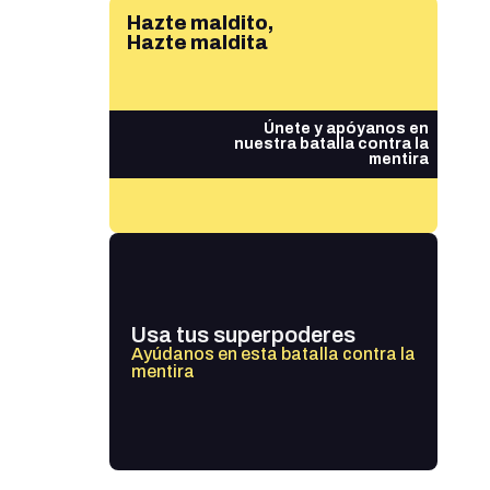
Hazte maldito,
Hazte maldita
Únete y apóyanos en
nuestra batalla contra la
mentira
Usa tus superpoderes
Ayúdanos en esta batalla contra la
mentira