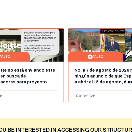
FALSO
FALSO
itte no está enviando este
No, a 7 de agosto de 2026 
 en busca de
ningún anuncio de que Esp
radores para proyecto
a abrir el 15 de agosto, du
con ganancias de hasta
horas, la frontera entre M
os al día: es un timo
y Ceuta
6
07/08/2026
OU BE INTERESTED IN ACCESSING OUR STRUCTUR