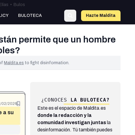
Elías
•
Bulos
LICY
BULOTECA
Hazte Maldit
a
istán permite que un hombre
bles?
 of
Maldita.es
to fight disinformation.
¿CONOCES
LA BULOTECA?
/02/2026
Este es el espacio de Maldita.es
e a su
donde la redacción y la
comunidad investigan juntas
la
desinformación. Tú también puedes