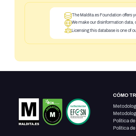
The Maldita.es Foundation offers yo
We make our disinformation data, c
Licensing this database is one of o
CÓMO T
Metodolog
Metodolog
Política d
Política d