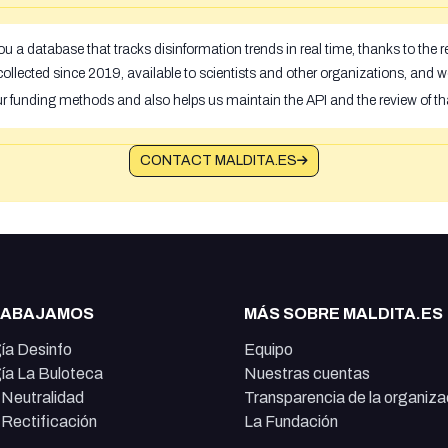
u a database that tracks disinformation trends in real time, thanks to the
ollected since 2019, available to scientists and other organizations, and w
ur funding methods and also helps us maintain the API and the review of th
CONTACT MALDITA.ES
RABAJAMOS
MÁS SOBRE MALDITA.ES
ía Desinfo
Equipo
ía La Buloteca
Nuestras cuentas
e Neutralidad
Transparencia de la organiza
e Rectificación
La Fundación