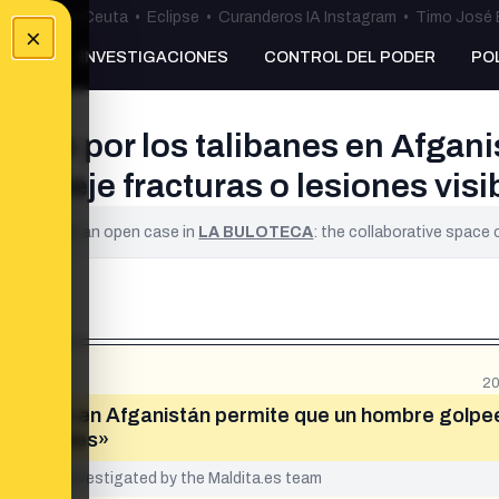
uta
•
Bulos Ceuta
•
Eclipse
•
Curanderos IA Instagram
•
Timo José 
×
NKING
INVESTIGACIONES
CONTROL DEL PODER
PO
esto por los talibanes en Afgan
no deje fracturas o lesiones visi
ified. It is an open case in
LA BULOTECA
: the collaborative space
20
alibanes en Afganistán permite que un hombre golpe
es visibles»
yet been investigated by the Maldita.es team