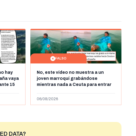
FALSO
no hay
No, este vídeo no muestra a un
aña vaya
joven marroquí grabándose
rante 15
mientras nada a Ceuta para entrar
arruecos
"ilegalmente a España": se grabó a
más de 450km de Ceuta y el autor lo
06/08/2026
niega
ED DATA?