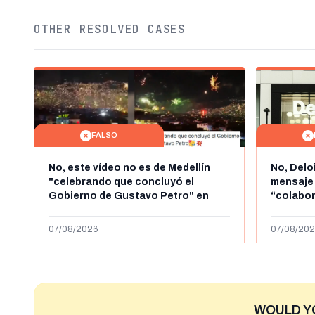
OTHER RESOLVED CASES
FALSO
No, este vídeo no es de Medellín
No, Delo
"celebrando que concluyó el
mensaje
Gobierno de Gustavo Petro" en
“colabo
agosto de 2026: es de la Alborada
online” 
de 2024
1.000 eur
07/08/2026
07/08/202
WOULD Y