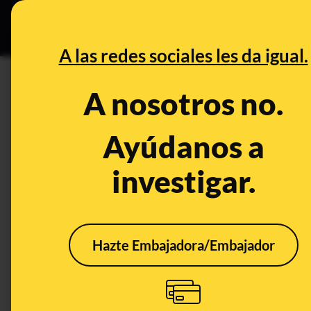
Especial Ce
DESINFO
PREBU
A las redes sociales les da igual.
¿El nuevo Código Penal impu
A nosotros no.
golpee a su esposa mientras 
Ayúdanos a
This content has NOT yet been ver
investigar.
OPEN CASE
What's being said:
Hazte Embajadora/Embajador
«El nuevo Código Penal impuesto por los t
esposa mientras no deje fracturas o lesion
This content has not 