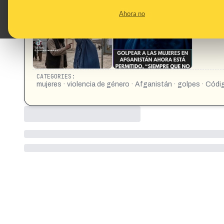
CONTENT DETAIL:
El nuevo Código Penal impuesto por los talibanes en Afgani
Ahora no
lesiones visibles.
CATEGORIES:
mujeres · violencia de género · Afganistán · golpes · Códi