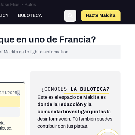
José Elías
•
Bulos
LICY
BULOTECA
Hazte Maldit
a
que en uno de Francia?
 of
Maldita.es
to fight disinformation.
¿CONOCES
LA BULOTECA?
9/11/2025
Este es el espacio de Maldita.es
donde la redacción y la
comunidad investigan juntas
la
desinformación. Tú también puedes
ota
contribuir con tus pistas.
louse.