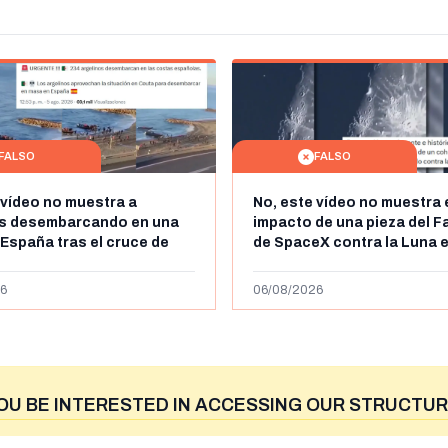
FALSO
FALSO
 vídeo no muestra a
No, este vídeo no muestra 
os desembarcando en una
impacto de una pieza del F
 España tras el cruce de
de SpaceX contra la Luna e
 personas a Ceuta a finales
agosto de 2026: circula de
 de 2026: son imágenes de
menos abril de 2026
6
06/08/2026
OU BE INTERESTED IN ACCESSING OUR STRUCTUR