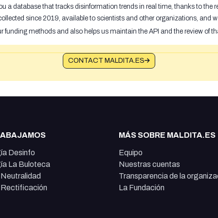
u a database that tracks disinformation trends in real time, thanks to the
ollected since 2019, available to scientists and other organizations, and w
ur funding methods and also helps us maintain the API and the review of th
CONTACT MALDITA.ES
RABAJAMOS
MÁS SOBRE MALDITA.ES
ía Desinfo
Equipo
ía La Buloteca
Nuestras cuentas
e Neutralidad
Transparencia de la organiza
e Rectificación
La Fundación