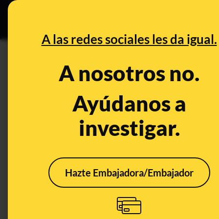
Grupos Ceuta
•
B
DESINFO
PREBU
A las redes sociales les da igual.
¿El mismo chocolate en un C
A nosotros no.
This content has NOT yet been ver
Ayúdanos a
investigar.
OPEN CASE
What's being said:
«El mismo chocolate en un Carrefour de E
Hazte Embajadora/Embajador
This content has not 
CONTENT DETAIL:
Dicen que el chocolate sube por el calentamiento global y lo
mucho más que en nuestros vecinos: Francia? Capturas aba
https://x.com/Misifu72/status/199014178839326355