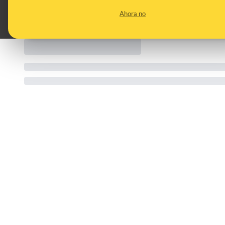
CATEGORIES:
Ahora no
España · Carrefour · Francia · precios · chocolate