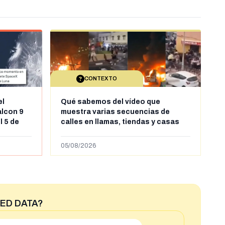
CONTEXTO
el
Qué sabemos del vídeo que
alcon 9
muestra varias secuencias de
l 5 de
calles en llamas, tiendas y casas
sde al
saqueadas y personas peleándose
supuestamente en España tras la
05/08/2026
entrada de personas migrantes en
situación irregular a Ceuta
ED DATA?