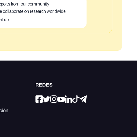
 reports from our community
e collaborate on research worldwide.
at db.
REDES
ción