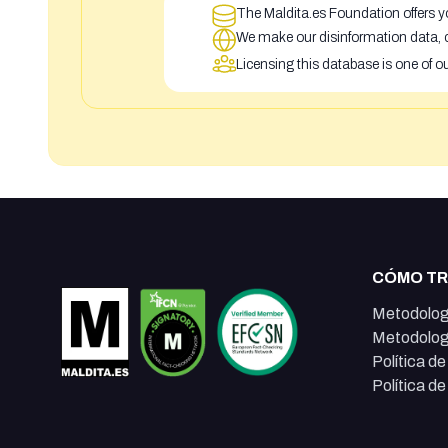
The Maldita.es Foundation offers yo
We make our disinformation data, c
Licensing this database is one of o
CÓMO T
Metodolog
Metodolog
Política d
Política d