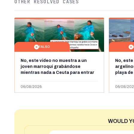
OTHER RESOLVED CASES
FALSO
No, este vídeo no muestra a un
No, este
joven marroquí grabándose
argelin
mientras nada a Ceuta para entrar
playa de
"ilegalmente a España": se grabó a
miles de
más de 450km de Ceuta y el autor lo
de julio
06/08/2026
06/08/202
niega
2023
WOULD Y