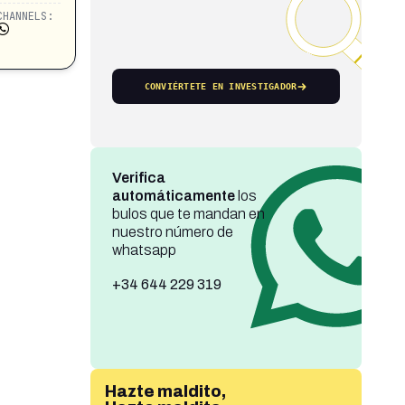
CHANNELS:
CONVIÉRTETE EN INVESTIGADOR
Verifica
automáticamente
los
bulos que te mandan en
nuestro número de
whatsapp
+34 644 229 319
Hazte maldito,