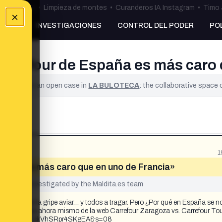
ulos Ceuta
•
Limpieza de montes
•
Curanderos IA Instagram
•
Timo 
×
NKING
INVESTIGACIONES
CONTROL DEL PODER
PO
arrefour de España es más caro 
ified. It is an open case in
LA BULOTECA
: the collaborative space
1
spaña es más caro que en uno de Francia»
yet been investigated by the Maldita.es team
s huevos por la gripe aviar… y todos a tragar. Pero ¿Por qué en España se n
jo tomadas ahora mismo de la web Carrefour Zaragoza vs. Carrefour Tou
9?t=Pm7eTL5CckVhSRpr4SKgEA&s=08