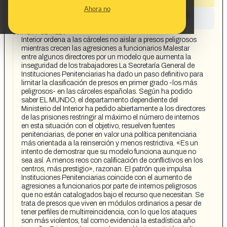
Ahora no
This content has not yet been investigated by the
Maldita.es team
CONTENT DETAIL:
Interior ordena a las cárceles no aislar a presos peligrosos
mientras crecen las agresiones a funcionarios Malestar
entre algunos directores por un modelo que aumenta la
inseguridad de los trabajadores La Secretaría General de
Instituciones Penitenciarias ha dado un paso definitivo para
limitar la clasificación de presos en primer grado -los más
peligrosos- en las cárceles españolas. Según ha podido
saber EL MUNDO, el departamento dependiente del
Ministerio del Interior ha pedido abiertamente a los directores
de las prisiones restringir al máximo el número de internos
en esta situación con el objetivo, resuelven fuentes
penitenciarias, de poner en valor una política penitenciaria
más orientada a la reinserción y menos restrictiva. «Es un
intento de demostrar que su modelo funciona aunque no
sea así. A menos reos con calificación de conflictivos en los
centros, más prestigio», razonan. El patrón que impulsa
Instituciones Penitenciarias coincide con el aumento de
agresiones a funcionarios por parte de internos peligrosos
que no están catalogados bajo el recurso que necesitan. Se
trata de presos que viven en módulos ordinarios a pesar de
tener perfiles de multirreincidencia, con lo que los ataques
son más violentos, tal como evidencia la estadística año