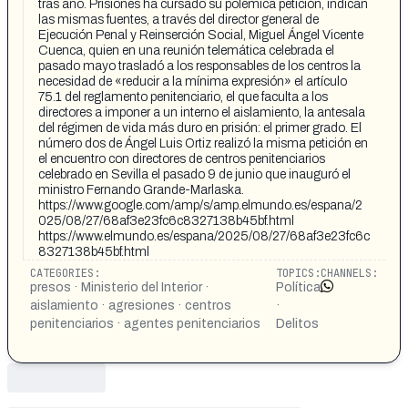
tras año. Prisiones ha cursado su polémica petición, indican
las mismas fuentes, a través del director general de
Ejecución Penal y Reinserción Social, Miguel Ángel Vicente
Cuenca, quien en una reunión telemática celebrada el
pasado mayo trasladó a los responsables de los centros la
necesidad de «reducir a la mínima expresión» el artículo
75.1 del reglamento penitenciario, el que faculta a los
directores a imponer a un interno el aislamiento, la antesala
del régimen de vida más duro en prisión: el primer grado. El
número dos de Ángel Luis Ortiz realizó la misma petición en
el encuentro con directores de centros penitenciarios
celebrado en Sevilla el pasado 9 de junio que inauguró el
ministro Fernando Grande-Marlaska.
https://www.google.com/amp/s/amp.elmundo.es/espana/2
025/08/27/68af3e23fc6c8327138b45bf.html
https://www.elmundo.es/espana/2025/08/27/68af3e23fc6c
8327138b45bf.html
CATEGORIES:
TOPICS:
CHANNELS:
presos · Ministerio del Interior ·
Política
aislamiento · agresiones · centros
·
penitenciarios · agentes penitenciarios
Delitos