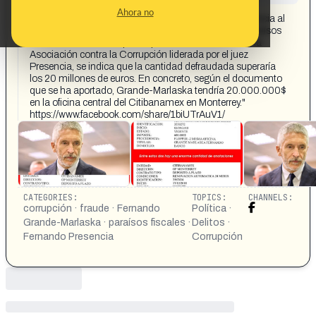
CONTENT DETAIL:
Ahora no
[Transcripción publicación] "🔴El juez Presencia denuncia al
ministro Marlaska ante la AAI por tener cuentas en paraísos
fiscales. En el escrito que ha presentado a ACODAP, la
Asociación contra la Corrupción liderada por el juez
Presencia, se indica que la cantidad defraudada superaría
los 20 millones de euros. En concreto, según el documento
que se ha aportado, Grande-Marlaska tendría 20.000.000$
en la oficina central del Citibanamex en Monterrey."
https://www.facebook.com/share/1biUTrAuV1/
CATEGORIES:
TOPICS:
CHANNELS:
corrupción · fraude · Fernando
Política ·
Grande-Marlaska · paraísos fiscales ·
Delitos ·
Fernando Presencia
Corrupción