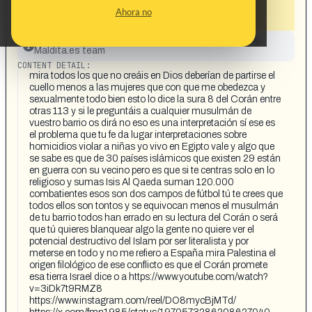
Corán, que da lugar a homicidios,
Ahora no
violaciones, conflictos e incestos»
This content has not yet been investigated by the
Maldita.es team
CONTENT DETAIL:
mira todos los que no creáis en Dios deberían de partirse el
cuello menos a las mujeres que con que me obedezca y
sexualmente todo bien esto lo dice la sura 8 del Corán entre
otras 113 y si le preguntáis a cualquier musulmán de
vuestro barrio os dirá no eso es una interpretación sí ese es
el problema que tu fe da lugar interpretaciones sobre
homicidios violar a niñas yo vivo en Egipto vale y algo que
se sabe es que de 30 países islámicos que existen 29 están
en guerra con su vecino pero es que si te centras solo en lo
religioso y sumas Isis Al Qaeda suman 120.000
combatientes esos son dos campos de fútbol tú te crees que
todos ellos son tontos y se equivocan menos el musulmán
de tu barrio todos han errado en su lectura del Corán o será
que tú quieres blanquear algo la gente no quiere ver el
potencial destructivo del Islam por ser literalista y por
meterse en todo y no me refiero a España mira Palestina el
origen filológico de ese conflicto es que el Corán promete
esa tierra Israel dice o a https://www.youtube.com/watch?
v=3iDk7t9RMZ8
https://www.instagram.com/reel/DO8mycBjMTd/