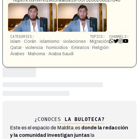
https://x.com/fmn1985/status/1970573286208627040
CATEGORIES:
TOPICS:
CHANNELS:
islam · Corán · islamismo · violaciones ·
Migración
Qatar · violencia · homicidios · Emiratos
· Religión
Árabes · Mahoma · Arabia Saudí
¿CONOCES
LA BULOTECA?
Este es el espacio de Maldita.es
donde la redacción
y la comunidad investigan juntas
la