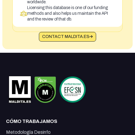
worldwide.
Licensing this database is one of our funding
methods and also helps us maintain the API
and the review of that db.
CONTACT MALDITA.ES
CÓMO TRABAJAMOS
Metodología Desinfo