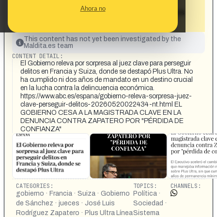
Suiza, donde se destapó Plus Ultra, a
Ahora no
pesar de no haber cumplido ni dos años
de mandato»
This content has not yet been investigated by the
Maldita.es team
CONTENT DETAIL:
El Gobierno releva por sorpresa al juez clave para perseguir
delitos en Francia y Suiza, donde se destapó Plus Ultra. No
ha cumplido ni dos años de mandato en un destino crucial
en la lucha contra la delincuencia económica.
https://www.abc.es/espana/gobierno-releva-sorpresa-juez-
clave-perseguir-delitos-20260520022434-nt.html EL
GOBIERNO CESA A LA MAGISTRADA CLAVE EN LA
DENUNCIA CONTRA ZAPATERO POR "PÉRDIDA DE
CONFIANZA"
CATEGORIES:
TOPICS:
CHANNELS:
gobierno · Francia · Suiza · Gobierno
Política ·
de Sánchez · jueces · José Luis
Sociedad ·
Rodríguez Zapatero · Plus Ultra Línea
Sistema