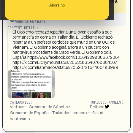
que murió en la UCI de Vietnam pero sí va
Ahora no
a acoger a un crucero con hantavirus»
This content has not yet been investigated by the
Maldita.es team
CONTENT DETAIL:
El Gobierno rechazó repatriar a una joven española que
permanecía en coma en Tailandia. El Gobierno rechazó
repatriar a un profesor cordobés que murió en una UCI de
Vietnam. El Gobierno acogerá ahora a un crucero con
hantavirus procedente de Cabo Verde. El Gobierno odia
España https://www.facebook.com/10164229838367206/
https://x.com/Elchymou/status/2053183540766884107
https://x.com/franmacos/status/2052072154460483999
CATEGORIES:
TOPICS:
CHANNELS:
Vietnam · Gobierno de Sánchez ·
Política
Gobierno de España · Tailandia · crucero ·
· Salud
hantavirus