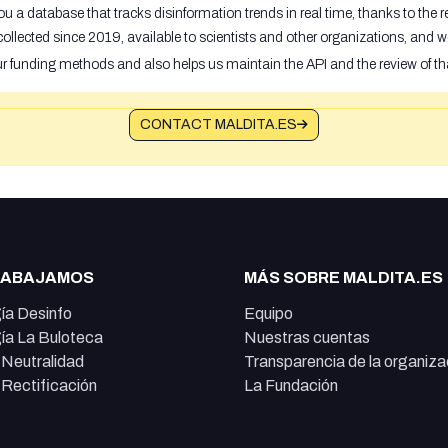
u a database that tracks disinformation trends in real time, thanks to the
ollected since 2019, available to scientists and other organizations, and w
ur funding methods and also helps us maintain the API and the review of th
CONTACT MALDITA.ES
RABAJAMOS
MÁS SOBRE MALDITA.ES
ía Desinfo
Equipo
ía La Buloteca
Nuestras cuentas
e Neutralidad
Transparencia de la organiza
e Rectificación
La Fundación