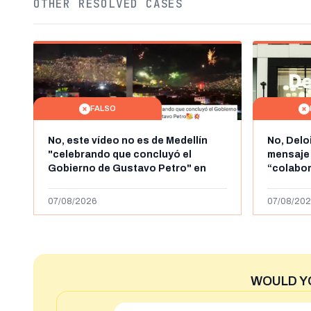
OTHER RESOLVED CASES
FALSO
No, este vídeo no es de Medellín
No, Delo
"celebrando que concluyó el
mensaje
Gobierno de Gustavo Petro" en
“colabo
agosto de 2026: es de la Alborada
online” 
de 2024
1.000 eur
07/08/2026
07/08/202
WOULD Y