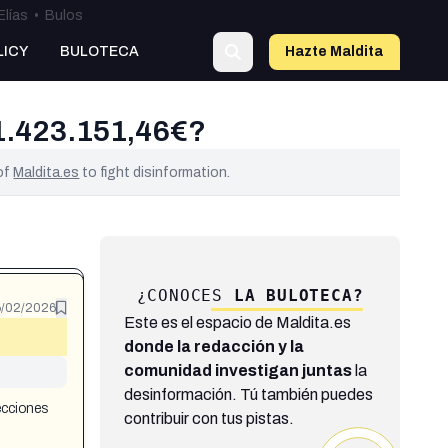
Elías
•
Bulos
LICY
BULOTECA
Hazte Maldit
a
 1.423.151,46€?
 of
Maldita.es
to fight disinformation.
¿CONOCES
LA BULOTECA?
/02/2026
Este es el espacio de Maldita.es
donde la redacción y la
comunidad investigan juntas
la
desinformación. Tú también puedes
ecciones
contribuir con tus pistas.