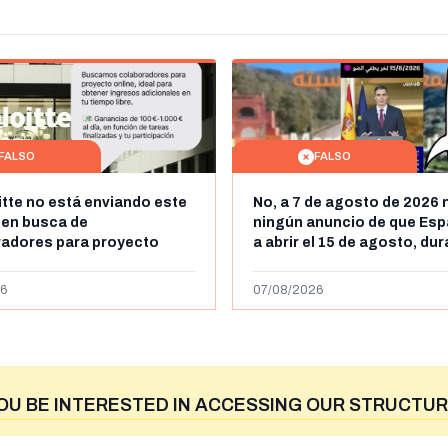
FALSO
FALSO
itte no está enviando este
No, a 7 de agosto de 2026 
 en busca de
ningún anuncio de que Esp
radores para proyecto
a abrir el 15 de agosto, du
con ganancias de hasta
horas, la frontera entre M
os al día: es un timo
y Ceuta
6
07/08/2026
OU BE INTERESTED IN ACCESSING OUR STRUCTUR