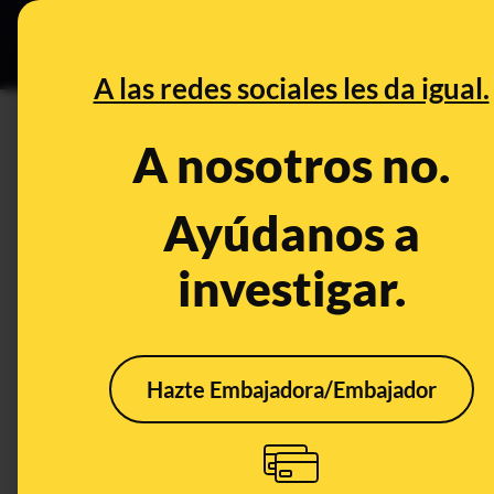
Especial Ce
DESINFO
PREBU
A las redes sociales les da igual.
¿El gobierno ha comprado ur
A nosotros no.
This content has NOT yet been ver
Ayúdanos a
investigar.
OPEN CASE
What's being said:
«El gobierno ha comprado urnas de votaci
Hazte Embajadora/Embajador
This content has not 
CONTENT DETAIL:
https://x.com/HRAnaBarba/status/2019310557707338228 Hola
a otras para tener que comprar urnas nuevas. Millon y medio 