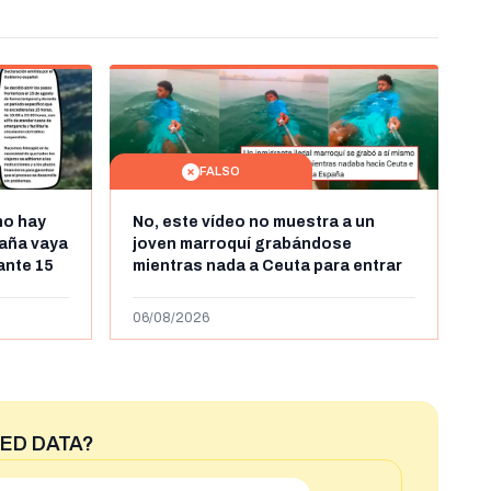
FALSO
no hay
No, este vídeo no muestra a un
aña vaya
joven marroquí grabándose
rante 15
mientras nada a Ceuta para entrar
arruecos
"ilegalmente a España": se grabó a
más de 450km de Ceuta y el autor lo
06/08/2026
niega
ED DATA?