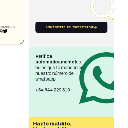
CHANNELS:
CONVIÉRTETE EN INVESTIGADOR
Verifica
automáticamente
los
bulos que te mandan en
nuestro número de
whatsapp
+34 644 229 319
Hazte maldito,