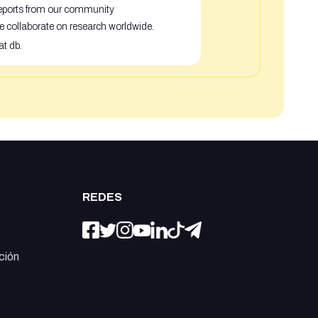
 reports from our community
e collaborate on research worldwide.
at db.
REDES
ción