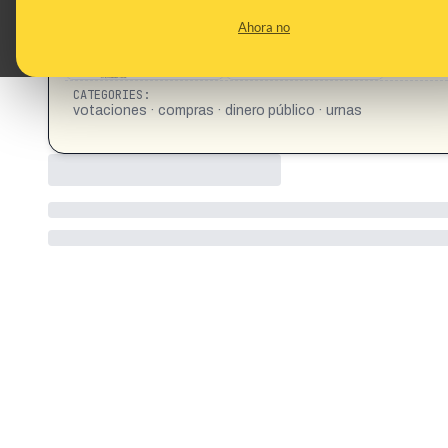
Ahora no
CATEGORIES:
votaciones · compras · dinero público · urnas