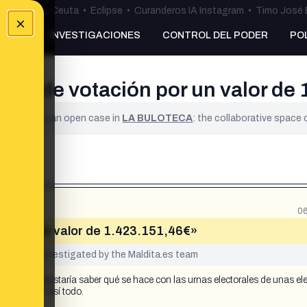
uta
•
Bulos Ceuta
•
Eclipse
•
Curanderos IA Instagram
•
Timo José 
×
NKING
INVESTIGACIONES
CONTROL DEL PODER
PO
nas de votación por un valor de
ified. It is an open case in
LA BULOTECA
: the collaborative space
06
ón por un valor de 1.423.151,46€»
yet been investigated by the Maldita.es team
, Me gustaría saber qué se hace con las urnas electorales de unas el
de euros. Y así todo.