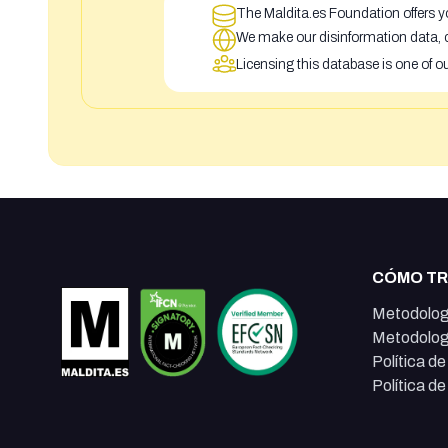
The Maldita.es Foundation offers yo
We make our disinformation data, c
Licensing this database is one of o
CÓMO T
Metodolog
Metodolog
Política d
Política d