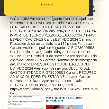
CONTENT DETAIL:
Ahora no
El Gobierno gasta 423.041€ en 1 mes (enero 2025) para
alojar a 272 inmigrantes ilegales en hoteles. Hotel Gandía
Playa: 1.759 €/mes por inmigrante. Aparthotel Carrio Sol -
Calpe: 1.363 €/mes por inmigrante. Contrato adjudicado
sin concurso a la ONG Cepaim. ada PRESUPUESTOS
GENERALES OBJETO DEL GASTO ENTIDAD
RECURSO APLICACIÓN arioToday PRESUPUESTARIA
IMPORTE EN EUROS PLAZO DE EJECUCIÓN OTRAS
ESPECIFICACIONES Canda ESTADO 2024 Canario
Prestación de servicios relativos a 132 plazas Fundación
Cepaim Acción Integral con Migrantes, CIF: G73600553
Hotel Gandia Playa @CarioToday 32.03.231H.227.99
232.221,00 € Desde el 01 de enero de 2025 hasta el 31 de
enero de Canay 25 IVA exento Tramitación de emergencia
@Canario oda PRESUPUESTOS GENERALES DEL
ESTADO 2024 Prestación de servicios OBJETO DEL
GASTO ENTIDAD CIF: G73600553 Canario RECURSO
APLICACIÓN PRESUPUESTARIA Fundación Cepaim
elativos a 140 plazas Aparthotel Carriosol - Calpe
32.03.231H.227.99 Integral con Migrantes
https://x.com/CanarioToday/status/19654625108297975
64