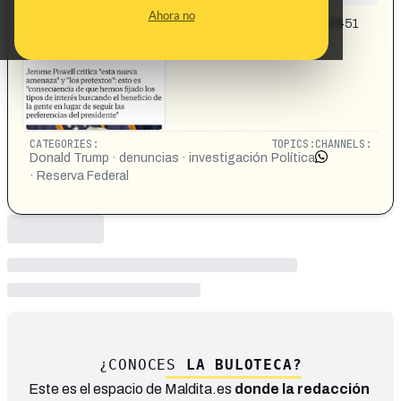
CONTENT DETAIL:
Ahora no
https://www.elmundo.es/internacional/2026/01/12/696451
1afdddff69128b4570.html
CATEGORIES:
TOPICS:
CHANNELS:
Donald Trump · denuncias · investigación
Política
· Reserva Federal
¿CONOCES
LA BULOTECA?
Este es el espacio de Maldita.es
donde la redacción