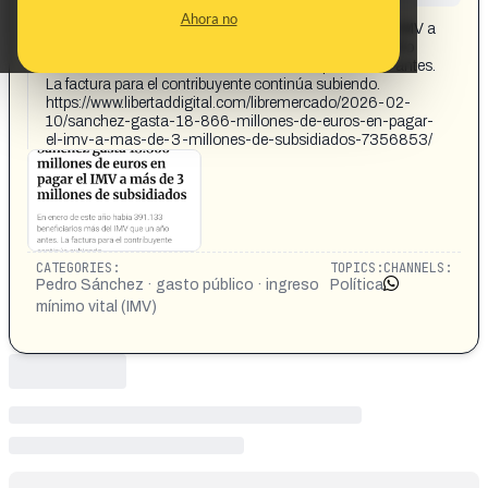
CONTENT DETAIL:
Ahora no
Sánchez gasta 18.866 millones de euros en pagar el IMV a
más de 3 millones de subsidiados En enero de este año
había 391.133 beneficiarios más del IMV que un año antes.
La factura para el contribuyente continúa subiendo.
https://www.libertaddigital.com/libremercado/2026-02-
10/sanchez-gasta-18-866-millones-de-euros-en-pagar-
el-imv-a-mas-de-3-millones-de-subsidiados-7356853/
CATEGORIES:
TOPICS:
CHANNELS:
Pedro Sánchez · gasto público · ingreso
Política
mínimo vital (IMV)