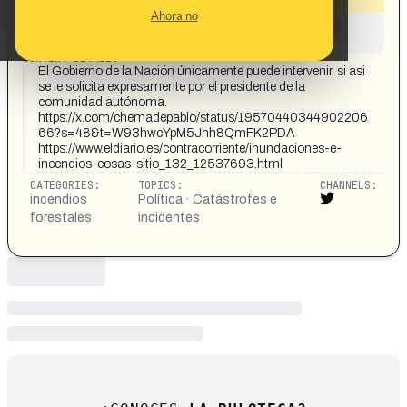
Ahora no
This content has not yet been investigated by the
Maldita.es team
CONTENT DETAIL:
El Gobierno de la Nación únicamente puede intervenir, si asi
se le solicita expresamente por el presidente de la
comunidad autónoma.
https://x.com/chemadepablo/status/19570440344902206
66?s=48&t=W93hwcYpM5Jhh8QmFK2PDA
https://www.eldiario.es/contracorriente/inundaciones-e-
incendios-cosas-sitio_132_12537693.html
CATEGORIES:
TOPICS:
CHANNELS:
incendios
Política · Catástrofes e
forestales
incidentes