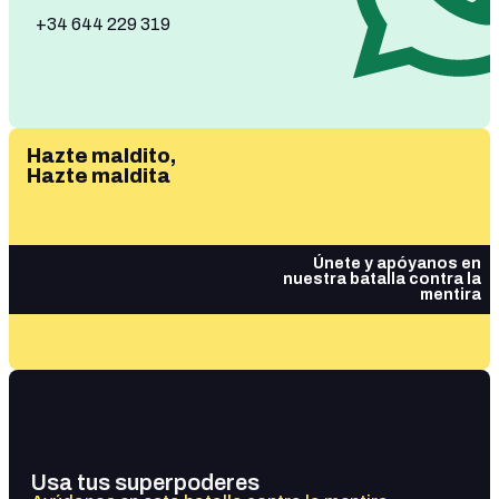
+34 644 229 319
Hazte maldito,
Hazte maldita
Únete y apóyanos en
nuestra batalla contra la
mentira
Usa tus superpoderes