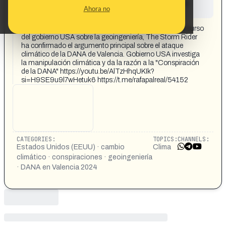
This content has not yet been investigated by the
Ahora no
Maldita.es team
CONTENT DETAIL:
Atención porque, en el curso de las investigaciones en curso
del gobierno USA sobre la geoingeniería, The Storm Rider
ha confirmado el argumento principal sobre el ataque
climático de la DANA de Valencia. Gobierno USA investiga
la manipulación climática y da la razón a la "Conspiración
de la DANA" https://youtu.be/AlTzHhqUKIk?
si=H9SE9u9l7wHetuk6 https://t.me/rafapalreal/54152
CATEGORIES:
TOPICS:
CHANNELS:
Estados Unidos (EEUU) · cambio
Clima
climático · conspiraciones · geoingeniería
· DANA en Valencia 2024