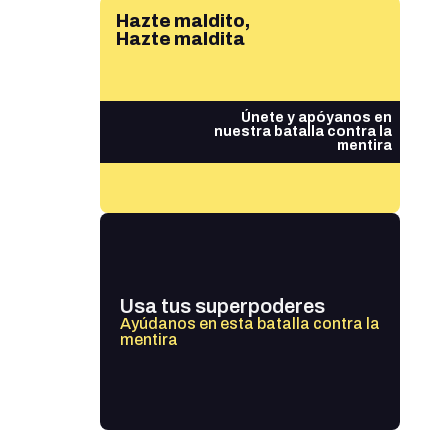
Hazte maldito,
Hazte maldita
Únete y apóyanos en
nuestra batalla contra la
mentira
Usa tus superpoderes
Ayúdanos en esta batalla contra la
mentira