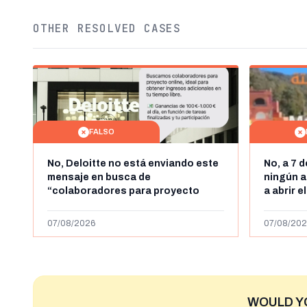
OTHER RESOLVED CASES
FALSO
No, Deloitte no está enviando este
No, a 7 
mensaje en busca de
ningún a
“colaboradores para proyecto
a abrir e
online” con ganancias de hasta
horas, l
1.000 euros al día: es un timo
y Ceuta
07/08/2026
07/08/202
WOULD Y