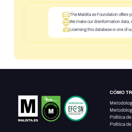
The Maldita.es Foundation offers yo
We make our disinformation data, c
Licensing this database is one of o
CÓMO T
Metodolog
Metodolog
Política d
Política d