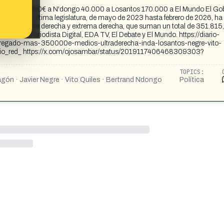
o y Negre 8.000€ a N'dongo 40.000 a Losantos 170.000 a El Mundo El Go
rante esta última legislatura, de mayo de 2023 hasta febrero de 2026, ha
s a medios de derecha y extrema derecha, que suman un total de 351.815
d Digital, Periodista Digital, EDA TV, El Debate y El Mundo. https://diario-
a-regado-mas-350000e-medios-ultraderecha-inda-losantos-negre-vito-
o_red_ https://x.com/ojosambar/status/2019117406468309303?
TOPICS:
gón · Javier Negre · Vito Quiles · Bertrand Ndongo
Política