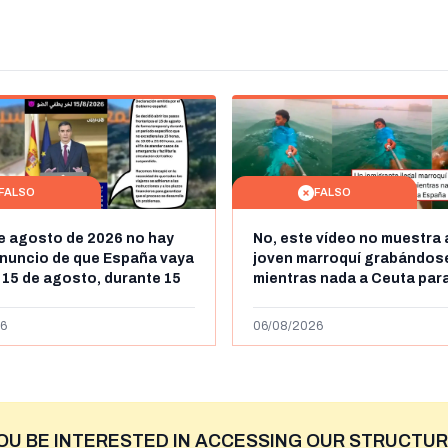
FALSO
FALSO
de agosto de 2026 no hay
No, este vídeo no muestra 
nuncio de que España vaya
joven marroquí grabándos
l 15 de agosto, durante 15
mientras nada a Ceuta para
a frontera entre Marruecos
"ilegalmente a España": se
más de 450km de Ceuta y el
6
06/08/2026
niega
OU BE INTERESTED IN ACCESSING OUR STRUCTUR