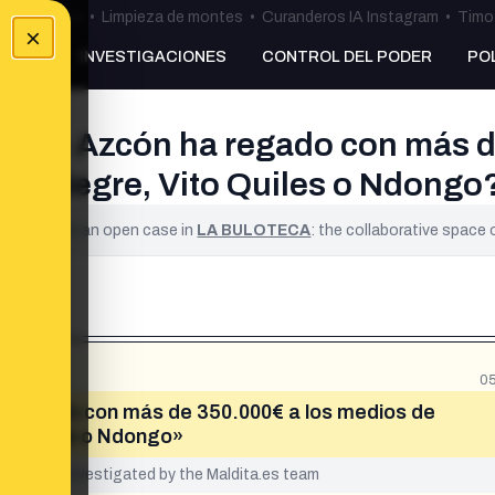
ulos Ceuta
•
Limpieza de montes
•
Curanderos IA Instagram
•
Timo 
×
NKING
INVESTIGACIONES
CONTROL DEL PODER
PO
orge Azcón ha regado con más d
os, Negre, Vito Quiles o Ndongo
ified. It is an open case in
LA BULOTECA
: the collaborative space
05
a regado con más de 350.000€ a los medios de
to Quiles o Ndongo»
yet been investigated by the Maldita.es team