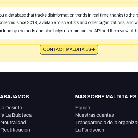
u a database that tracks disinformation trends in real time, thanks to the
ollected since 2019, available to scientists and other organizations, and w
ur funding methods and also helps us maintain the API and the review of th
CONTACT MALDITA.ES
RABAJAMOS
MÁS SOBRE MALDITA.ES
ía Desinfo
Equipo
ía La Buloteca
Nuestras cuentas
e Neutralidad
Transparencia de la organiza
e Rectificación
La Fundación