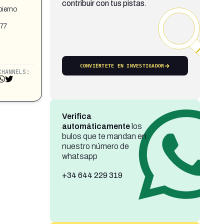
contribuir con tus pistas.
bierno
,77
CONVIÉRTETE EN INVESTIGADOR
CHANNELS:
Verifica
automáticamente
los
bulos que te mandan en
nuestro número de
whatsapp
+34 644 229 319