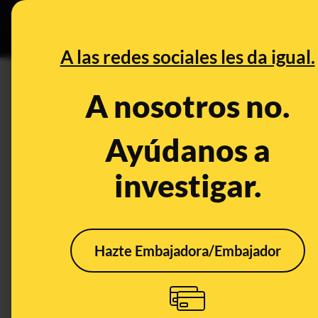
Especial Ceuta
•
B
DESINFO
PREBU
A las redes sociales les da igual.
¿El Gobierno de Aragón de J
A nosotros no.
ultraderecha de Inda, Losant
Ayúdanos a
This content has NOT yet been ver
investigar.
OPEN CASE
What's being said:
Hazte Embajadora/Embajador
«El Gobierno de Aragón de Jorge Azcón h
ultraderecha de Inda, Losantos, Negre, Vi
This content has not 