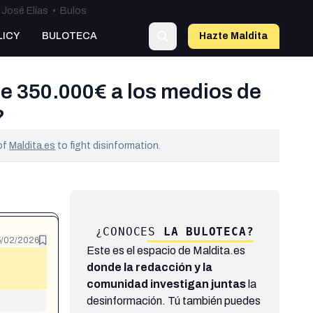
José Elías
•
Bulos
LICY
BULOTECA
Hazte Maldit
a
e 350.000€ a los medios de
?
 of
Maldita.es
to fight disinformation.
¿CONOCES
LA BULOTECA?
/02/2026
Este es el espacio de Maldita.es
donde la redacción y la
comunidad investigan juntas
la
desinformación. Tú también puedes