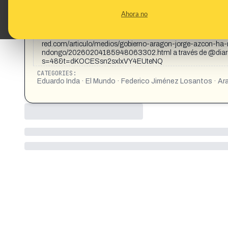
CONTENT DETAIL:
Dinero de Aragón para: 88.000€ a ok diario 23.000€ a Vit
Ahora no
autonómico de Aragón, presidido por Jorge Azcón, del PP, du
adjudicado decenas de contratos menores y dos licitacione
euros. Entre los medios adjudicatarios están Okdiario, Liberta
red.com/articulo/medios/gobierno-aragon-jorge-azcon-h
ndongo/20260204185948063302.html a través de @diari
s=48&t=dKOCESsn2sxlxVY4EUteNQ
CATEGORIES:
Eduardo Inda · El Mundo · Federico Jiménez Losantos · Ara