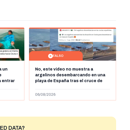
FALSO
a un
No, este vídeo no muestra a
e
argelinos desembarcando en una
 entrar
playa de España tras el cruce de
 grabó a
miles de personas a Ceuta a finales
 autor lo
de julio de 2026: son imágenes de
06/08/2026
2023
ED DATA?