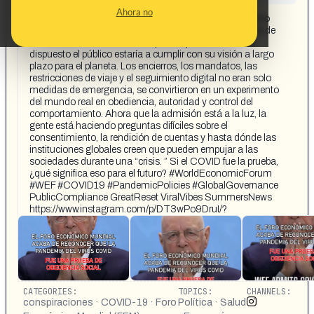
CONTENT DETAIL:
Ahora no
El Foro Económico Mundial ha admitido abiertamente lo
que muchos sospechaban todo el tiempo: la pandemia de
COVID-19 se usó como una prueba para medir cuán
dispuesto el público estaría a cumplir con su visión a largo
plazo para el planeta. Los encierros, los mandatos, las
restricciones de viaje y el seguimiento digital no eran solo
medidas de emergencia, se convirtieron en un experimento
del mundo real en obediencia, autoridad y control del
comportamiento. Ahora que la admisión está a la luz, la
gente está haciendo preguntas difíciles sobre el
consentimiento, la rendición de cuentas y hasta dónde las
instituciones globales creen que pueden empujar a las
sociedades durante una “crisis. ” Si el COVID fue la prueba,
¿qué significa eso para el futuro? #WorldEconomicForum
#WEF #COVID19 #PandemicPolicies #GlobalGovernance
PublicCompliance GreatReset ViralVibes SummersNews
https://www.instagram.com/p/DT3wPo9DruI/?
CATEGORIES:
TOPICS:
CHANNELS:
conspiraciones · COVID-19 · Foro
Política · Salud