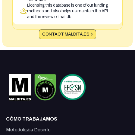
Licensing this database is one of our funding
methods and also helps us maintain the API
and the review of that db.
CONTACT MALDITA.ES
CÓMO TRABAJAMOS
Metodología Desinfo