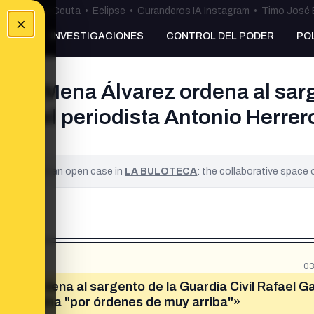
uta
•
Bulos Ceuta
•
Eclipse
•
Curanderos IA Instagram
•
Timo José 
×
NKING
INVESTIGACIONES
CONTROL DEL PODER
PO
María Mena Álvarez ordena al sarg
ato del periodista Antonio Herre
ified. It is an open case in
LA BULOTECA
: the collaborative space
03
arez ordena al sargento de la Guardia Civil Rafael G
errero Lima "por órdenes de muy arriba"»