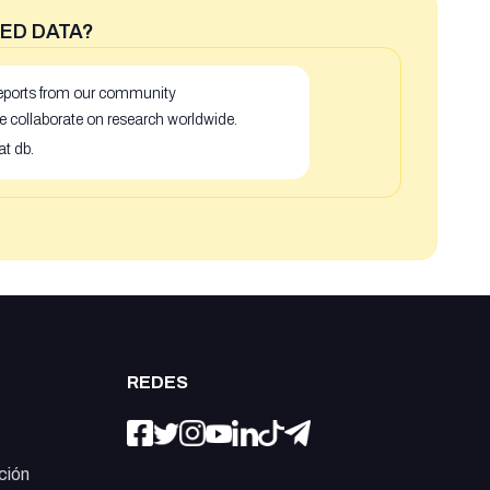
ED DATA?
 reports from our community
e collaborate on research worldwide.
at db.
REDES
ción