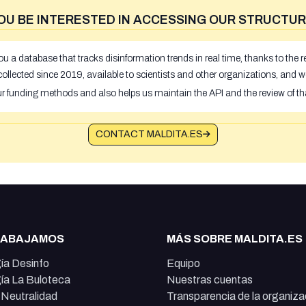
OU BE INTERESTED IN ACCESSING OUR STRUCTUR
u a database that tracks disinformation trends in real time, thanks to the
ollected since 2019, available to scientists and other organizations, and w
ur funding methods and also helps us maintain the API and the review of th
CONTACT MALDITA.ES
RABAJAMOS
MÁS SOBRE MALDITA.ES
ía Desinfo
Equipo
ía La Buloteca
Nuestras cuentas
e Neutralidad
Transparencia de la organiza