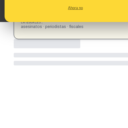
This content has not 
Ahora no
CONTENT DETAIL:
https://x.com/lcds_2/status/1962590241723728237?s
CATEGORIES:
asesinatos · periodistas · fiscales