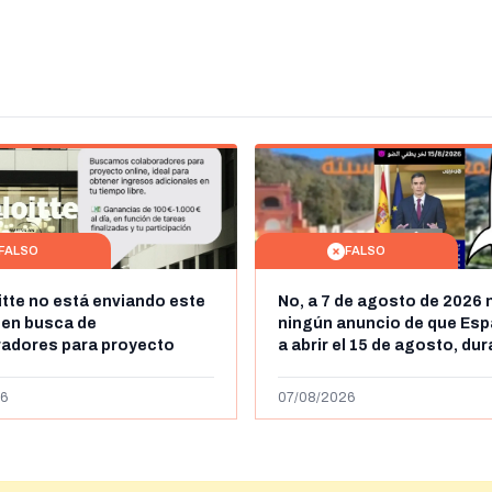
FALSO
FALSO
itte no está enviando este
No, a 7 de agosto de 2026 
 en busca de
ningún anuncio de que Esp
radores para proyecto
a abrir el 15 de agosto, du
con ganancias de hasta
horas, la frontera entre M
os al día: es un timo
y Ceuta
6
07/08/2026