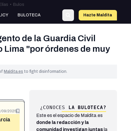
Elías
•
Bulos
LICY
BULOTECA
Hazte Maldit
a
ento de la Guardia Civil
ro Lima "por órdenes de muy
 of
Maldita.es
to fight disinformation.
¿CONOCES
LA BULOTECA?
/09/2025
Este es el espacio de Maldita.es
arcía
donde la redacción y la
comunidad investigan juntas
la