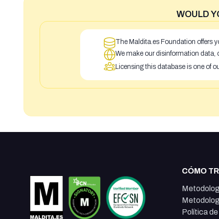
WOULD Y
The Maldita.es Foundation offers yo
We make our disinformation data, c
Licensing this database is one of o
CÓMO T
Metodolog
Metodolog
Política d