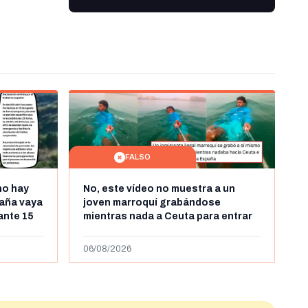
FALSO
no hay
No, este vídeo no muestra a un
aña vaya
joven marroquí grabándose
rante 15
mientras nada a Ceuta para entrar
arruecos
"ilegalmente a España": se grabó a
más de 450km de Ceuta y el autor lo
06/08/2026
niega