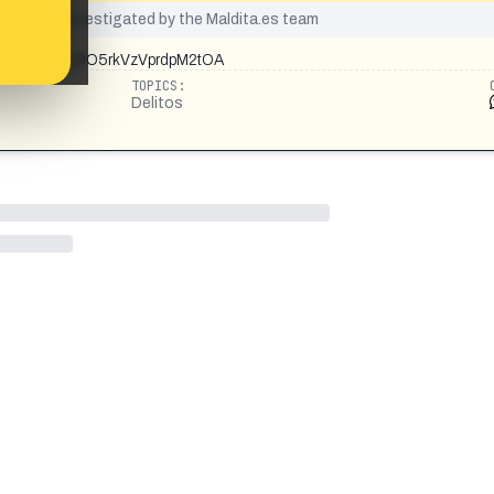
yet been investigated by the Maldita.es team
=48&t=gXBmu0O5rkVzVprdpM2tOA
TOPICS:
Delitos