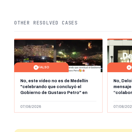
OTHER RESOLVED CASES
FALSO
No, este vídeo no es de Medellín
No, Delo
"celebrando que concluyó el
mensaje
Gobierno de Gustavo Petro" en
“colabo
agosto de 2026: es de la Alborada
online” 
de 2024
1.000 eur
07/08/2026
07/08/202