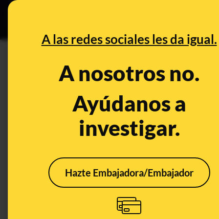
Especial Ce
DESINFO
PREBU
A las redes sociales les da igual.
¿El ex fiscal del TSJC José 
A nosotros no.
Rafael García Ruiz el asesin
Ayúdanos a
arriba"?
investigar.
This content has NOT yet been ver
OPEN CASE
Hazte Embajadora/Embajador
What's being said:
«El ex fiscal del TSJC José María Mena Álv
Ruiz el asesinato del periodista Antonio H