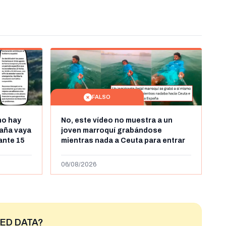
FALSO
no hay
No, este vídeo no muestra a un
aña vaya
joven marroquí grabándose
rante 15
mientras nada a Ceuta para entrar
arruecos
"ilegalmente a España": se grabó a
más de 450km de Ceuta y el autor lo
06/08/2026
niega
ED DATA?