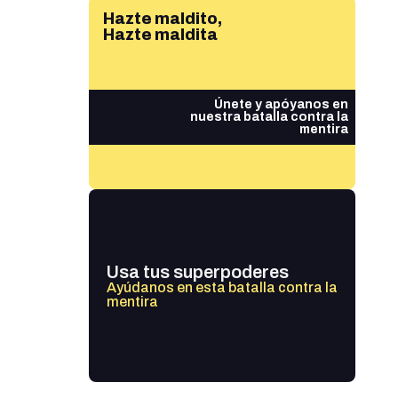
Hazte maldito,
Hazte maldita
Únete y apóyanos en
nuestra batalla contra la
mentira
Usa tus superpoderes
Ayúdanos en esta batalla contra la
mentira