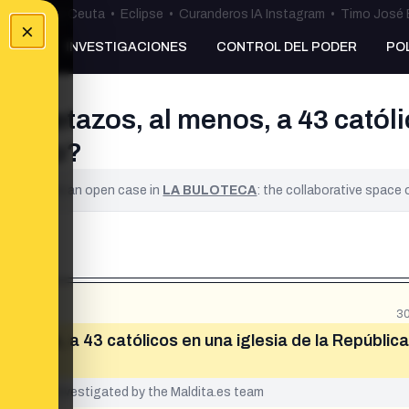
uta
•
Bulos Ceuta
•
Eclipse
•
Curanderos IA Instagram
•
Timo José 
×
NKING
INVESTIGACIONES
CONTROL DEL PODER
PO
achetazos, al menos, a 43 católic
Congo?
ified. It is an open case in
LA BULOTECA
: the collaborative space
30
menos, a 43 católicos en una iglesia de la República
yet been investigated by the Maldita.es team