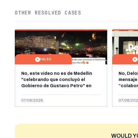
OTHER RESOLVED CASES
FALSO
No, este vídeo no es de Medellín
No, Delo
"celebrando que concluyó el
mensaje
Gobierno de Gustavo Petro" en
“colabo
agosto de 2026: es de la Alborada
online” 
de 2024
1.000 eur
07/08/2026
07/08/202
WOULD Y