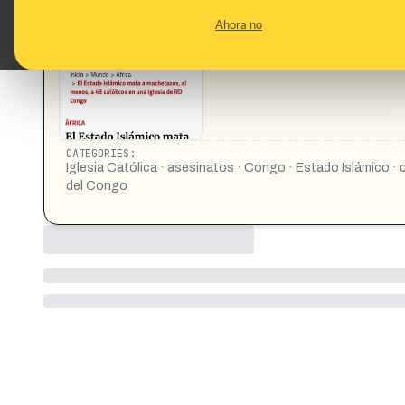
CONTENT DETAIL:
El Estado Islámico mata a machetazos, al menos, a 43 cató
Ahora no
https://www.vidanuevadigital.com/2025/07/28/el-estado-
congo/
CATEGORIES:
Iglesia Católica · asesinatos · Congo · Estado Islámico ·
del Congo