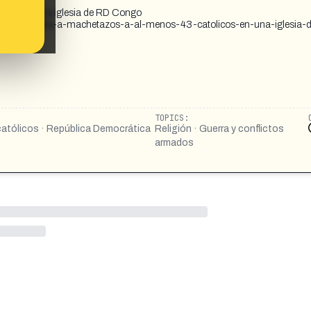
licos en una iglesia de RD Congo
islamico-mata-a-machetazos-a-al-menos-43-catolicos-en-una-iglesia-d
TOPICS:
 católicos · República Democrática
Religión · Guerra y conflictos
armados