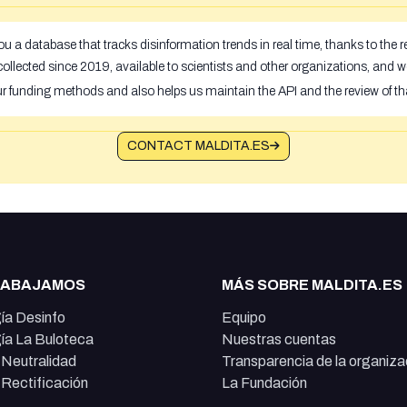
u a database that tracks disinformation trends in real time, thanks to the
ollected since 2019, available to scientists and other organizations, and w
ur funding methods and also helps us maintain the API and the review of th
CONTACT MALDITA.ES
RABAJAMOS
MÁS SOBRE MALDITA.ES
ía Desinfo
Equipo
ía La Buloteca
Nuestras cuentas
e Neutralidad
Transparencia de la organiza
e Rectificación
La Fundación