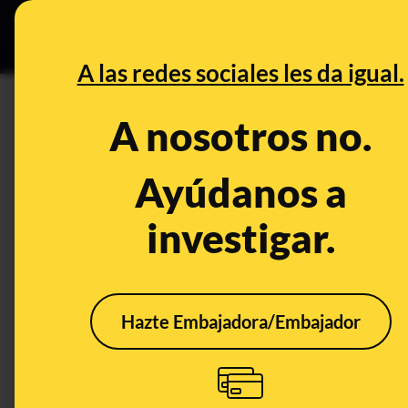
Especial Ce
DESINFO
PREBU
A las redes sociales les da igual.
¿El Estado Islámico mata a m
A nosotros no.
República Democrática del 
Ayúdanos a
This content has NOT yet been ver
investigar.
OPEN CASE
What's being said:
Hazte Embajadora/Embajador
«El Estado Islámico mata a machetazos, al 
Democrática del Congo»
This content has not 