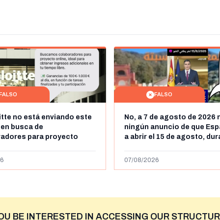
FALSO
FALSO
itte no está enviando este
No, a 7 de agosto de 2026 
 en busca de
ningún anuncio de que Esp
radores para proyecto
a abrir el 15 de agosto, du
con ganancias de hasta
horas, la frontera entre M
os al día: es un timo
y Ceuta
6
07/08/2026
OU BE INTERESTED IN ACCESSING OUR STRUCTUR