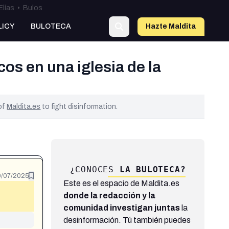
Elías
•
Bulos
LICY
BULOTECA
Hazte Maldit
a
os en una iglesia de la
 of
Maldita.es
to fight disinformation.
¿CONOCES
LA BULOTECA?
/07/2025
Este es el espacio de Maldita.es
donde la redacción y la
comunidad investigan juntas
la
desinformación. Tú también puedes