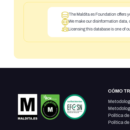
The Maldita.es Foundation offers yo
We make our disinformation data, c
Licensing this database is one of o
CÓMO T
Metodolog
Metodolog
Política d
Política d