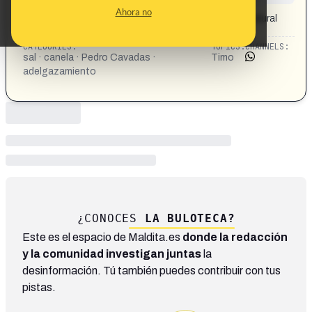
CONTENT DETAIL:
Ahora no
El doctor Cavadas anuncia Formaksil, un producto natural
a base de sal y canela, para adelgazar.
CATEGORIES:
TOPICS:
CHANNELS:
sal · canela · Pedro Cavadas ·
Timo
adelgazamiento
¿CONOCES
LA BULOTECA?
Este es el espacio de Maldita.es
donde la redacción
y la comunidad investigan juntas
la
desinformación. Tú también puedes contribuir con tus
pistas.