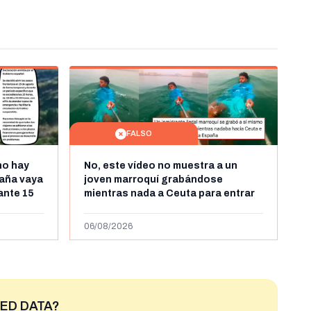
FALSO
no hay
No, este vídeo no muestra a un
aña vaya
joven marroquí grabándose
rante 15
mientras nada a Ceuta para entrar
arruecos
"ilegalmente a España": se grabó a
más de 450km de Ceuta y el autor lo
06/08/2026
niega
ED DATA?