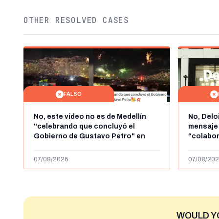
OTHER RESOLVED CASES
FALSO
No, este vídeo no es de Medellín
No, Delo
"celebrando que concluyó el
mensaje
Gobierno de Gustavo Petro" en
“colabo
agosto de 2026: es de la Alborada
online” 
de 2024
1.000 eur
07/08/2026
07/08/202
WOULD Y