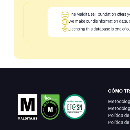
The Maldita.es Foundation offers yo
We make our disinformation data, c
Licensing this database is one of o
CÓMO T
Metodolog
Metodolog
Política d
Política d