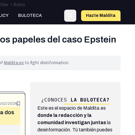
Elías
•
Bulos
LICY
BULOTECA
Hazte Maldit
a
los papeles del caso Epstein
 of
Maldita.es
to fight disinformation.
¿CONOCES
LA BULOTECA?
/02/2026
Este es el espacio de Maldita.es
 a dos
donde la redacción y la
comunidad investigan juntas
la
desinformación. Tú también puedes