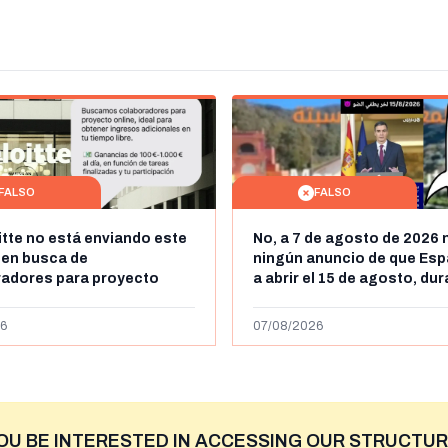
FALSO
FALSO
itte no está enviando este
No, a 7 de agosto de 2026 
 en busca de
ningún anuncio de que Esp
radores para proyecto
a abrir el 15 de agosto, du
con ganancias de hasta
horas, la frontera entre M
os al día: es un timo
y Ceuta
6
07/08/2026
OU BE INTERESTED IN ACCESSING OUR STRUCTUR