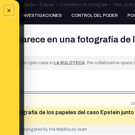
uta
•
Bulos Ceuta
•
Eclipse
•
Curanderos IA Instagram
•
Timo José 
×
NKING
INVESTIGACIONES
CONTROL DEL PODER
PO
ng aparece en una fotografía de 
?
ified. It is an open case in
LA BULOTECA
: the collaborative space
25
una fotografía de los papeles del caso Epstein junto
yet been investigated by the Maldita.es team