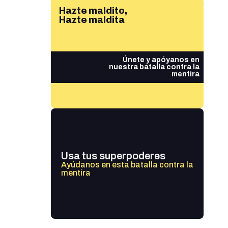
Hazte maldito,
Hazte maldita
Únete y apóyanos en
nuestra batalla contra la
mentira
Usa tus superpoderes
Ayúdanos en esta batalla contra la
mentira