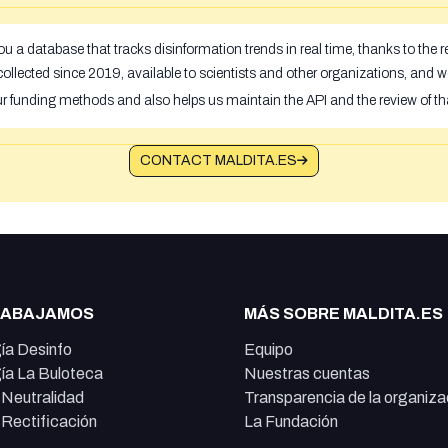
u a database that tracks disinformation trends in real time, thanks to the
ollected since 2019, available to scientists and other organizations, and w
ur funding methods and also helps us maintain the API and the review of th
CONTACT MALDITA.ES
RABAJAMOS
MÁS SOBRE MALDITA.ES
ía Desinfo
Equipo
ía La Buloteca
Nuestras cuentas
e Neutralidad
Transparencia de la organiza
e Rectificación
La Fundación