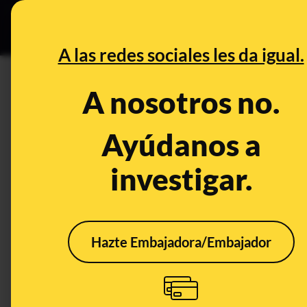
Especial Ce
DESINFO
PREBU
A las redes sociales les da igual.
¿El científico Stephen Hawki
A nosotros no.
junto a dos mujeres en bikini
Ayúdanos a
This content has NOT yet been ver
investigar.
OPEN CASE
What's being said:
Hazte Embajadora/Embajador
«El científico Stephen Hawking aparece en 
mujeres en bikini»
This content has not 