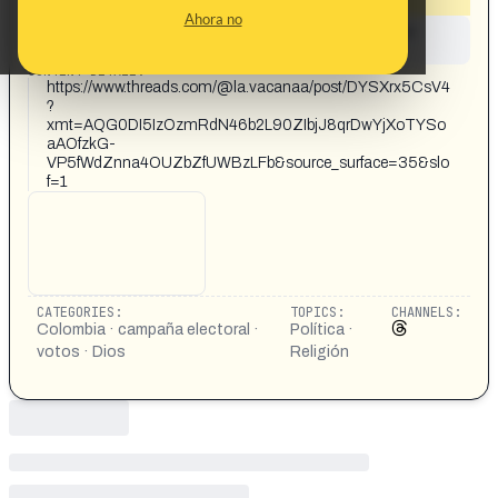
Ahora no
This content has not yet been investigated by the
Maldita.es team
CONTENT DETAIL:
https://www.threads.com/@la.vacanaa/post/DYSXrx5CsV4
?
xmt=AQG0DI5IzOzmRdN46b2L90ZIbjJ8qrDwYjXoTYSo
aAOfzkG-
VP5fWdZnna4OUZbZfUWBzLFb&source_surface=35&slo
f=1
CATEGORIES:
TOPICS:
CHANNELS:
Colombia · campaña electoral ·
Política ·
votos · Dios
Religión