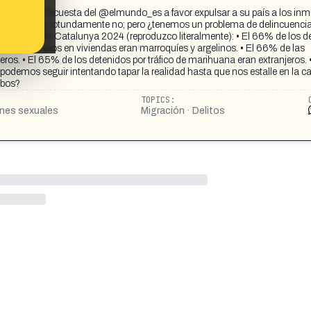
SOE según encuesta del @elmundo_es a favor expulsar a su país a los inm
nsa mayoría, rotundamente no; pero ¿tenemos un problema de delincuenci
s Generalitat Catalunya 2024 (reproduzco literalmente): • El 66% de los d
57% de los robos en viviendas eran marroquíes y argelinos. • El 66% de las
ros. • El 65% de los detenidos por tráfico de marihuana eran extranjeros.
 podemos seguir intentando tapar la realidad hasta que nos estalle en la ca
obos?
TOPICS:
ones sexuales
Migración · Delitos