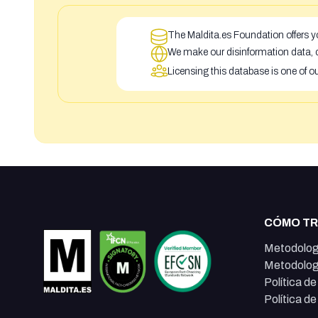
The Maldita.es Foundation offers yo
We make our disinformation data, c
Licensing this database is one of o
CÓMO T
Metodolog
Metodolog
Política d
Política d