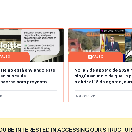
FALSO
FALSO
itte no está enviando este
No, a 7 de agosto de 2026 
 en busca de
ningún anuncio de que Esp
radores para proyecto
a abrir el 15 de agosto, du
con ganancias de hasta
horas, la frontera entre M
os al día: es un timo
y Ceuta
6
07/08/2026
OU BE INTERESTED IN ACCESSING OUR STRUCTUR