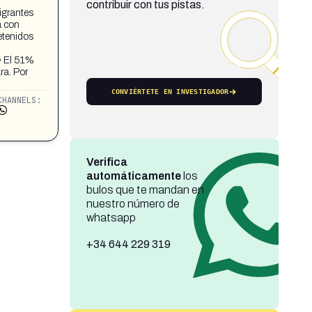
contribuir con tus pistas.
igrantes
a con
etenidos
 • El 51%
ra. Por
CONVIÉRTETE EN INVESTIGADOR
CHANNELS:
Verifica
automáticamente
los
bulos que te mandan en
nuestro número de
whatsapp
+34 644 229 319