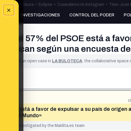
uta
•
Bulos Ceuta
•
Eclipse
•
Curanderos IA Instagram
•
Timo José 
×
NKING
INVESTIGACIONES
CONTROL DEL PODER
PO
PP y el 57% del PSOE está a favor
e delincan según una encuesta d
ified. It is an open case in
LA BULOTECA
: the collaborative space
1
l PSOE está a favor de expulsar a su país de origen a
sta de El Mundo»
yet been investigated by the Maldita.es team