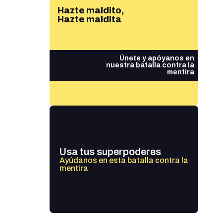
Hazte maldito,
Hazte maldita
Únete y apóyanos en
nuestra batalla contra la
mentira
Usa tus superpoderes
Ayúdanos en esta batalla contra la
mentira