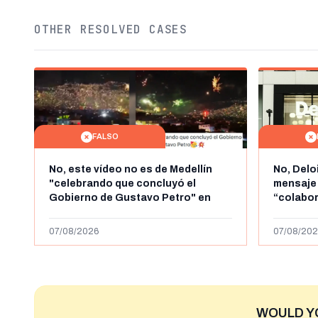
OTHER RESOLVED CASES
FALSO
No, este vídeo no es de Medellín
No, Delo
"celebrando que concluyó el
mensaje
Gobierno de Gustavo Petro" en
“colabo
agosto de 2026: es de la Alborada
online” 
de 2024
1.000 eur
07/08/2026
07/08/202
WOULD Y