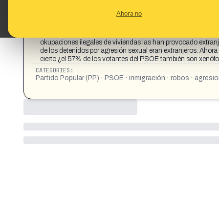
CONTENT DETAIL:
El 92% de los votantes del @partidopopular y el 57% del P
Ahora no
que delincan. ¿Los inmigrantes son delincuentes? La inme
una parte de inmigrantes? Rotundamente sí. - Datos oficiale
en Cataluña por robos con violencia eran extranjeros . • El 
okupaciones ilegales de viviendas las han provocado extranje
de los detenidos por agresión sexual eran extranjeros. Ahora
cierto ¿el 57% de los votantes del PSOE también son xenóf
CATEGORIES:
Partido Popular (PP) · PSOE · inmigración · robos · agresi