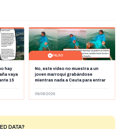
FALSO
no hay
No, este vídeo no muestra a un
aña vaya
joven marroquí grabándose
rante 15
mientras nada a Ceuta para entrar
arruecos
"ilegalmente a España": se grabó a
más de 450km de Ceuta y el autor lo
06/08/2026
niega
ED DATA?