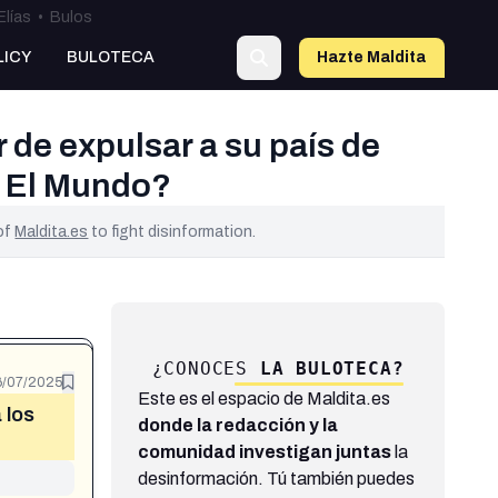
Elías
•
Bulos
LICY
BULOTECA
Hazte Maldit
a
 de expulsar a su país de
e El Mundo?
 of
Maldita.es
to fight disinformation.
¿CONOCES
LA BULOTECA?
6/07/2025
Este es el espacio de Maldita.es
 los
donde la redacción y la
comunidad investigan juntas
la
desinformación. Tú también puedes