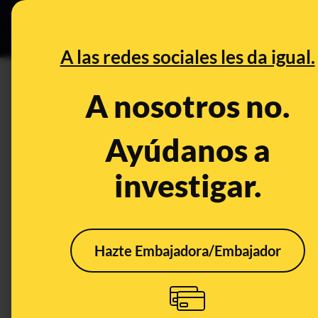
Especial Ce
DESINFO
PREBU
A las redes sociales les da igual.
¿El 92% de los votantes del 
A nosotros no.
origen a los inmigrantes qu
Ayúdanos a
This content has NOT yet been ver
investigar.
OPEN CASE
What's being said:
Hazte Embajadora/Embajador
«El 92% de los votantes del PP y el 57% de
inmigrantes que delincan según una encue
This content has not 