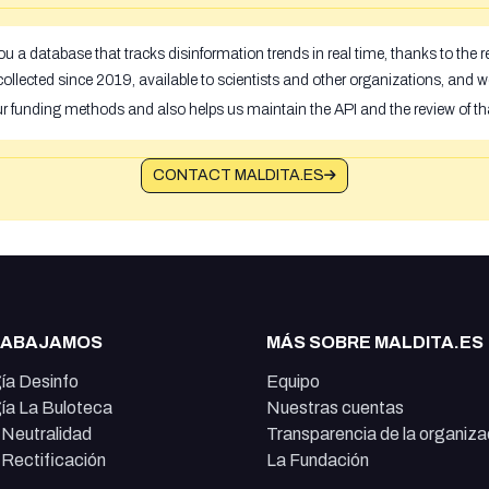
u a database that tracks disinformation trends in real time, thanks to the
ollected since 2019, available to scientists and other organizations, and w
ur funding methods and also helps us maintain the API and the review of th
CONTACT MALDITA.ES
RABAJAMOS
MÁS SOBRE MALDITA.ES
ía Desinfo
Equipo
ía La Buloteca
Nuestras cuentas
e Neutralidad
Transparencia de la organiza
e Rectificación
La Fundación