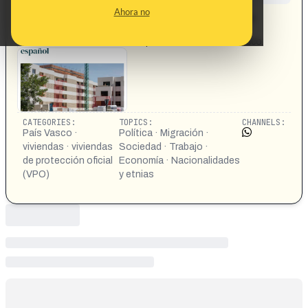
CONTENT DETAIL:
Ahora no
EI Gobierno vasco presenta la adjudicación de nuevas
Viviendas de Protección Oficial: casi el 60% de los
beneficiados no tiene DNI español VPO en el País Vasco.
CATEGORIES:
TOPICS:
CHANNELS:
País Vasco ·
Política · Migración ·
viviendas · viviendas
Sociedad · Trabajo ·
de protección oficial
Economía · Nacionalidades
(VPO)
y etnias