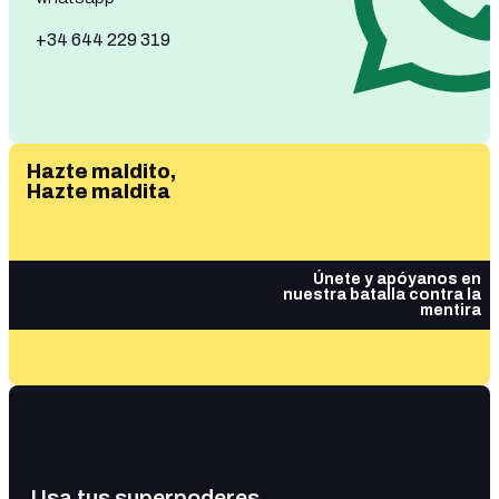
+34 644 229 319
Hazte maldito,
Hazte maldita
Únete y apóyanos en
nuestra batalla contra la
mentira
Usa tus superpoderes