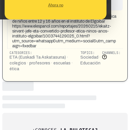
This content has not yet been investigated by the
Ahora no
Maldita.es team
CONTENT DETAIL:
Ekaitz Sirvent, el jefe de ETA convertido en profesor de Ética
de niños entre 12 y 16 años en el instituto de Elgoibar
https://www.elespanol.com/reportajes/20260215/ekaitz-
sirvent-jefe-eta-convertido-profesor-etica-ninos-anos-
instituto-elgoibar/1003744129025_0.html?
utm_source=whatsapp&utm_medium=social&utm_camp
aign=fixedbar
CATEGORIES:
TOPICS:
CHANNELS:
ETA (Euskadi Ta Askatasuna) ·
Sociedad ·
colegios · profesores · escuelas ·
Educación
ética