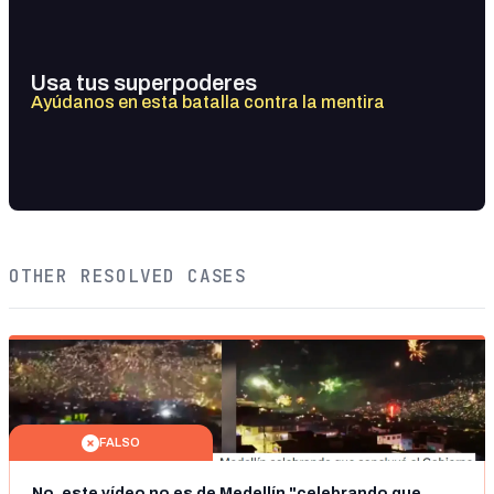
Usa tus superpoderes
Ayúdanos en esta batalla contra la mentira
OTHER RESOLVED CASES
FALSO
No, este vídeo no es de Medellín "celebrando que