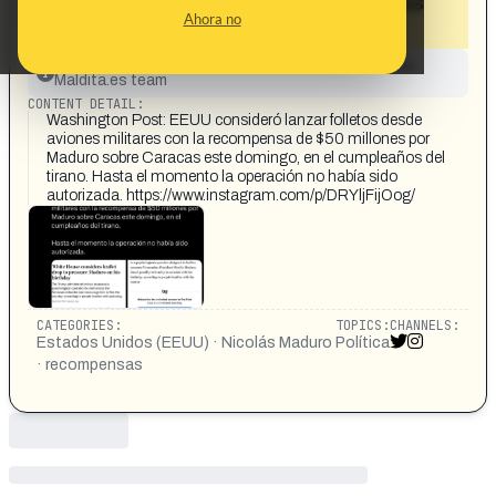
$50 millones por Maduro sobre Caracas
Ahora no
en su cumpleaños»
This content has not yet been investigated by the
Maldita.es team
CONTENT DETAIL:
Washington Post: EEUU consideró lanzar folletos desde
aviones militares con la recompensa de $50 millones por
Maduro sobre Caracas este domingo, en el cumpleaños del
tirano. Hasta el momento la operación no había sido
autorizada. https://www.instagram.com/p/DRYljFijOog/
CATEGORIES:
TOPICS:
CHANNELS:
Estados Unidos (EEUU) · Nicolás Maduro
Política
· recompensas