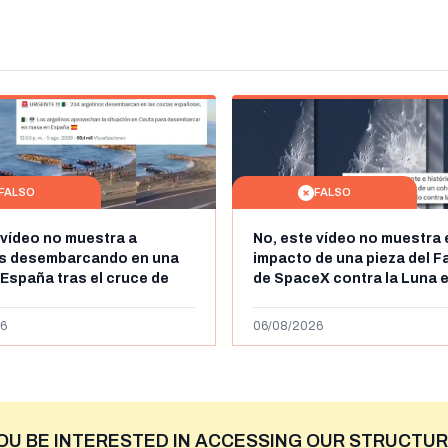
FALSO
FALSO
 vídeo no muestra a
No, este vídeo no muestra 
os desembarcando en una
impacto de una pieza del F
 España tras el cruce de
de SpaceX contra la Luna e
 personas a Ceuta a finales
agosto de 2026: circula de
 de 2026: son imágenes de
menos abril de 2026
6
06/08/2026
OU BE INTERESTED IN ACCESSING OUR STRUCTUR