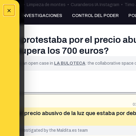
ulos Ceuta
•
Limpieza de montes
•
Curanderos IA Instagram
•
Timo 
×
NKING
INVESTIGACIONES
CONTROL DEL PODER
PO
, se protestaba por el precio ab
 hoy supera los 700 euros?
ified. It is an open case in
LA BULOTECA
: the collaborative space
0
ba por el precio abusivo de la luz que estaba por de
uros»
yet been investigated by the Maldita.es team