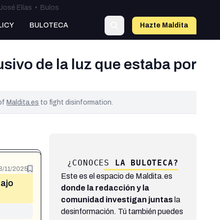
José Elías
•
Bulos
LICY
BULOTECA
Hazte Maldit
a
usivo de la luz que estaba por
 of
Maldita.es
to fight disinformation.
¿CONOCES
LA BULOTECA?
3/11/2025
Este es el espacio de Maldita.es
bajo
donde la redacción y la
comunidad investigan juntas
la
desinformación. Tú también puedes