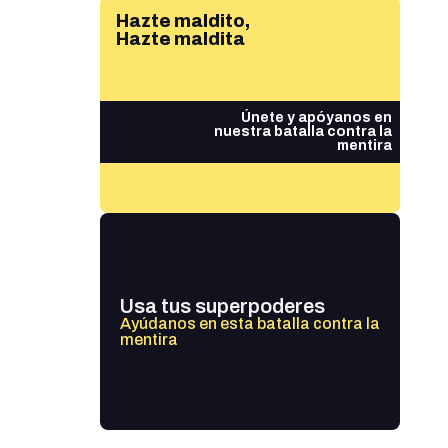
Hazte maldito,
Hazte maldita
Únete y apóyanos en
nuestra batalla contra la
mentira
Usa tus superpoderes
Ayúdanos en esta batalla contra la
mentira