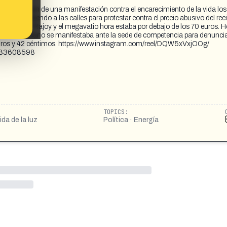
mostrar: son de una manifestación contra el encarecimiento de la vida los
y UGT saliendo a las calles para protestar contra el precio abusivo del reci
aba Mariano Rajoy y el megavatio hora estaba por debajo de los 70 euros. 
gáfono en mano se manifestaba ante la sede de competencia para denuncia
1 euros y 42 céntimos. https://www.instagram.com/reel/DQW5xVxjOOg/
3783608598
TOPICS:
ida de la luz
Política · Energía