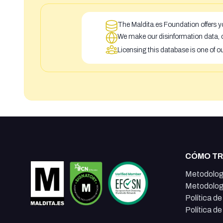
The Maldita.es Foundation offers yo
We make our disinformation data, c
Licensing this database is one of o
CÓMO T
Metodolog
Metodolog
Política d
Política d