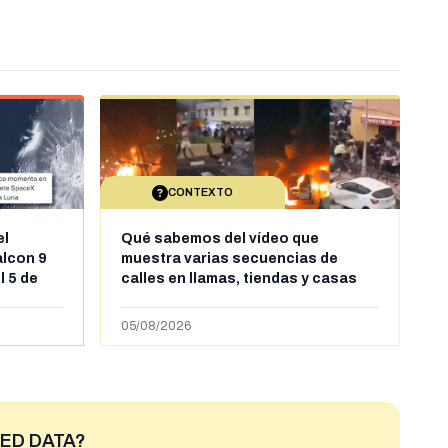
CONTEXTO
el
Qué sabemos del vídeo que
alcon 9
muestra varias secuencias de
l 5 de
calles en llamas, tiendas y casas
sde al
saqueadas y personas peleándose
supuestamente en España tras la
05/08/2026
entrada de personas migrantes en
situación irregular a Ceuta
ED DATA?