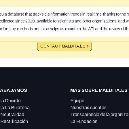
u a database that tracks disinformation trends in real time, thanks to the
ollected since 2019, available to scientists and other organizations, and w
ur funding methods and also helps us maintain the API and the review of th
CONTACT MALDITA.ES
RABAJAMOS
MÁS SOBRE MALDITA.ES
ía Desinfo
Equipo
ía La Buloteca
Nuestras cuentas
e Neutralidad
Transparencia de la organiza
e Rectificación
La Fundación