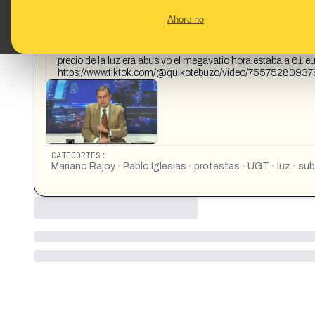
CONTENT DETAIL:
[Transcripción vídeo] Vean estas imágenes que les vamos a 
Ahora no
partidos de la oposición y los sindicatos Comisiones Obreras 
luz. Pero no, no ha sido hoy. Fue en febrero de 2017, gobern
superado los 700 euro. En abril de 2018, Pablo Iglesias me
precio de la luz era abusivo el megavatio hora estaba a 6
https://www.tiktok.com/@quikotebuzo/video/755752809
CATEGORIES:
Mariano Rajoy · Pablo Iglesias · protestas · UGT · luz · sub