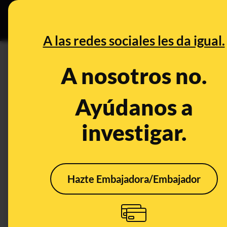
Grupos Ceuta
•
B
DESINFO
PREBU
A las redes sociales les da igual.
¿Durante el gobierno de Rajoy
A nosotros no.
debajo de los 70 euros, pero
Ayúdanos a
This content has NOT yet been ver
investigar.
OPEN CASE
What's being said:
Hazte Embajadora/Embajador
«Durante el gobierno de Rajoy, se protesta
de los 70 euros, pero hoy supera los 700 e
This content has not 