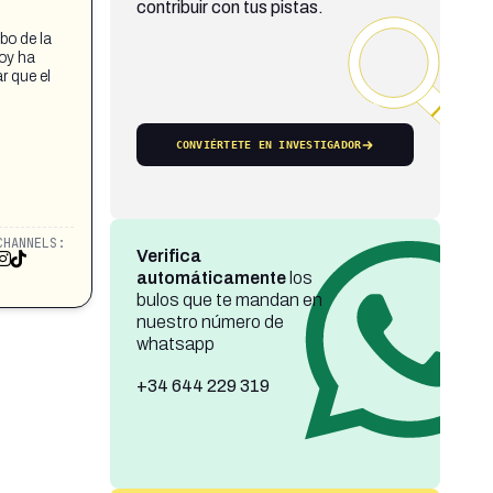
contribuir con tus pistas.
bo de la
Hoy ha
r que el
CONVIÉRTETE EN INVESTIGADOR
CHANNELS:
Verifica
automáticamente
los
bulos que te mandan en
nuestro número de
whatsapp
+34 644 229 319