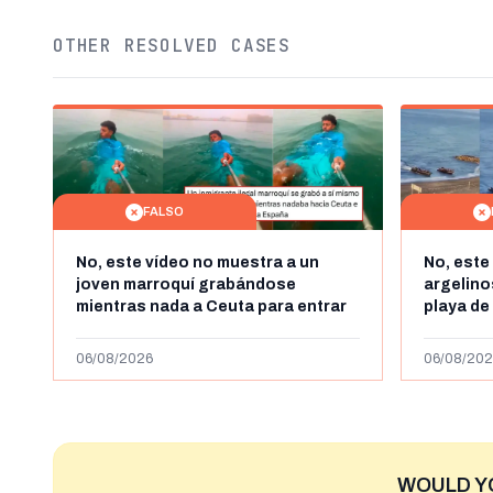
OTHER RESOLVED CASES
FALSO
No, este vídeo no muestra a un
No, este
joven marroquí grabándose
argelin
mientras nada a Ceuta para entrar
playa de
"ilegalmente a España": se grabó a
miles de
más de 450km de Ceuta y el autor lo
de julio
06/08/2026
06/08/202
niega
2023
WOULD Y