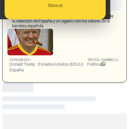
This content has not yet been investigated by the
Ahora no
Maldita.es team
CONTENT DETAIL:
Una imagen muestra a Donald Trump con la camiseta de
la selección de España y un cigarro con los colores de la
bandera española
CATEGORIES:
TOPICS:
CHANNELS:
Donald Trump · Estados Unidos (EEUU) ·
Política
España