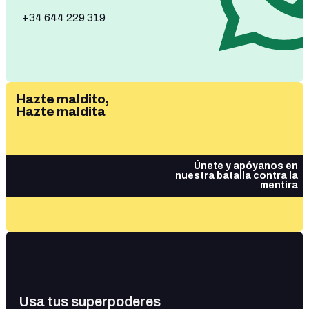
+34 644 229 319
Hazte maldito,
Hazte maldita
Únete y apóyanos en
nuestra batalla contra la
mentira
Usa tus superpoderes