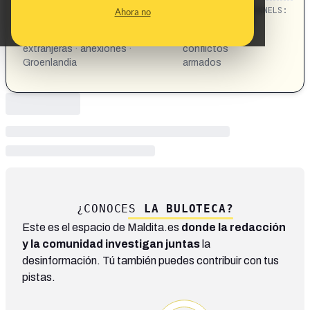
CATEGORIES:
TOPICS:
CHANNELS:
Ahora no
Donald Trump · Estados Unidos
Política ·
(EEUU) · guerra · injerencias
Guerra y
extranjeras · anexiones ·
conflictos
Groenlandia
armados
¿CONOCES
LA BULOTECA?
Este es el espacio de Maldita.es
donde la redacción
y la comunidad investigan juntas
la
desinformación. Tú también puedes contribuir con tus
pistas.