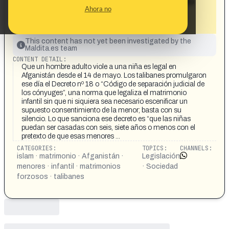
niña porque los talibanes han aprobado
Ahora no
una norma que legaliza el matrimonio
infantil»
This content has not yet been investigated by the
Maldita.es team
CONTENT DETAIL:
Que un hombre adulto viole a una niña es legal en
Afganistán desde el 14 de mayo. Los talibanes promulgaron
ese día el Decreto nº 18 o “Código de separación judicial de
los cónyuges”, una norma que legaliza el matrimonio
infantil sin que ni siquiera sea necesario escenificar un
supuesto consentimiento de la menor; basta con su
silencio. Lo que sanciona ese decreto es “que las niñas
puedan ser casadas con seis, siete años o menos con el
pretexto de que esas menores ...
CATEGORIES:
TOPICS:
CHANNELS:
islam · matrimonio · Afganistán ·
Legislación
menores · infantil · matrimonios
· Sociedad
forzosos · talibanes