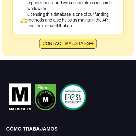
organizations, and we collaborate on research
worldwide.
Licensing this database is one of our funding
methods and also helps us maintain the API
and the review of that db.
CONTACT MALDITA.ES
CÓMO TRABAJAMOS