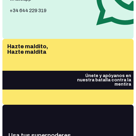
+34 644 229 319
Hazte maldito,
Hazte maldita
Únete y apóyanos en
nuestra batalla contra la
mentira
Usa tus superpoderes