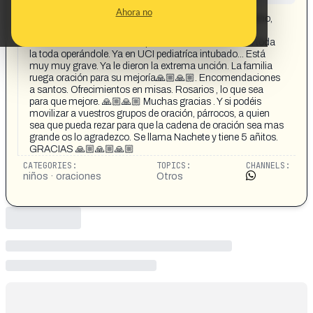
CONTENT DETAIL:
Ahora no
Buenas. Anoche el hijo de una amiga no sabemos como,
pero tuvo un accidente y se le cayó una pieza de una
cosechadora en lo alto rompiéndole el cráneo. Llevan toda
la toda operándole. Ya en UCI pediatríca intubado... Está
muy muy grave. Ya le dieron la extrema unción. La familia
ruega oración para su mejoría🙏🏼🙏🏼. Encomendaciones
a santos. Ofrecimientos en misas. Rosarios , lo que sea
para que mejore. 🙏🏼🙏🏼 Muchas gracias . Y si podéis
movilizar a vuestros grupos de oración, párrocos, a quien
sea que pueda rezar para que la cadena de oración sea mas
grande os lo agradezco. Se llama Nachete y tiene 5 añitos.
GRACIAS 🙏🏼🙏🏼🙏🏼
CATEGORIES:
TOPICS:
CHANNELS:
niños · oraciones
Otros